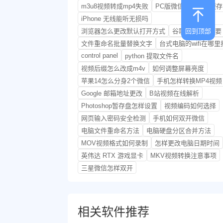
m3u8视频转成mp4失败
PC版微信怎么清除缓存
iPhone 无线能听无损吗
回到顶部
浏览器怎么更改默认打开方式
谷歌 AI 搜索摘要
文件重命名批量替换文字
台式电脑的wifi在哪里
control panel
python 提取文件名
视频后缀怎么改成m4v
如何调整屏幕亮度
苹果14怎么分身2个微信
手机怎样转换MP4视频
Google 邮箱地址更改
B站视频在线解析
Photoshop暂存盘怎样设置
视频编码如何选择
网页输入密码安全检测
手机如何双开微信
电脑文件重命名方法
电脑硬盘分区合并方法
MOV视频格式如何录制
怎样更改电脑日期时间
英伟达 RTX 游戏显卡
MKV视频转换注意事项
三星微信怎样双开
相关软件推荐