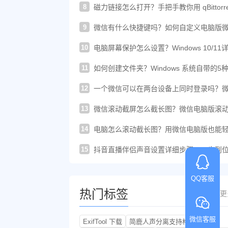
8
磁力链接怎么打开？手把手教你用 qBittorre
轻松下载！
9
微信有什么快捷键吗？如何自定义电脑版
的快捷键？
10
电脑屏幕保护怎么设置？Windows 10/11
图文教程
11
如何创建文件夹？Windows 系统自带的5
建方法汇总
12
一个微信可以在两台设备上同时登录吗？
这样登录才可以
13
微信滚动截屏怎么截长图？微信电脑版滚
图教程来了
14
电脑怎么滚动截长图？用微信电脑版也能
搞定长截图
15
抖音直播伴侣声音设置详细步骤，一步到
你提升直播音质
QQ客服
热门标签
更
微信客服
ExifTool 下载
简鹿人声分离支持格式