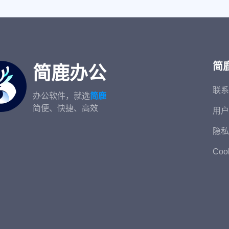
简
简鹿办公
联系
办公软件，就选
简鹿
简便、快捷、高效
用户
隐私
Coo