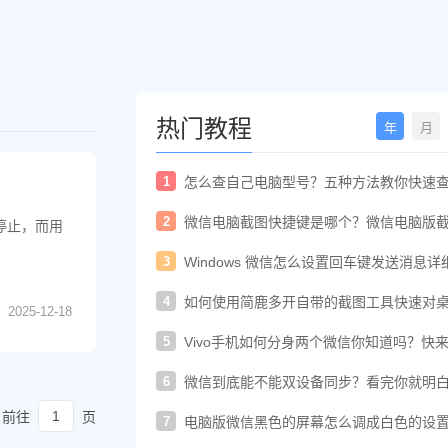
热门教程
年
月
1
怎么查自己电脑型号？五种方法教你快速
电脑型号
2
微信电脑截图快捷键是哪个？微信电脑版
日停止，而用
快捷键教程
3
Windows 微信怎么设置回车键发送消息详
置教程
4
如何使用简鹿多开自带的截图工具快速对
2025-12-18
进行截图
5
Vivo手机如何分身两个微信你知道吗？快
着教程一起开启
6
微信到底能不能双设备同步？看完你就明
了！
前往
页
7
电脑版微信黑色的屏幕怎么调成白色的设
法