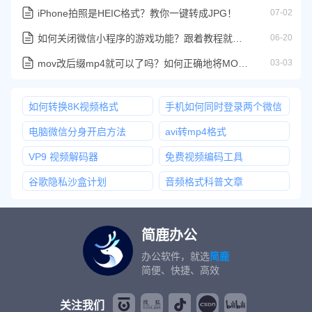
iPhone拍照是HEIC格式？教你一键转成JPG！
07-02
如何关闭微信小程序的游戏功能？跟着教程就能轻松关闭
06-20
mov改后缀mp4就可以了吗？如何正确地将MOV文件转为MP4
03-03
如何转换8K视频格式
手机如何同时登录两个微信
电脑微信分身开启方法
avi转mp4格式
VP9 视频解码器
免费视频编码工具
谷歌隐私沙盒计划
音频格式科普文章
简鹿办公
办公软件，就选
简鹿
简便、快捷、高效
关注我们