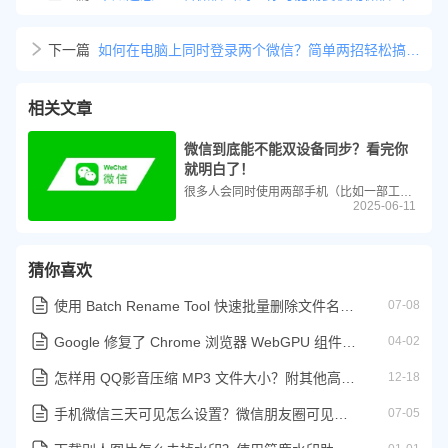
下一篇
如何在电脑上同时登录两个微信？简单两招轻松搞定！
相关文章
微信到底能不能双设备同步？看完你
就明白了！
很多人会同时使用两部手机（比如一部工作机、一部生活机），于是经常会有用户问：“微信能不能同步两个手机？我能不能在两台设备上同时登录同一个微信账号？”这个问题其实涉及到微信的“多设备登录”机制。本文将从技术原理、操作方法、注意事项等角度进行全面科普，帮助你了解微信是否支持两台手机同步使用。
2025-06-11
猜你喜欢
使用 Batch Rename Tool 快速批量删除文件名中前面的字符
07-08
Google 修复了 Chrome 浏览器 WebGPU 组件中的零日漏洞
04-02
怎样用 QQ影音压缩 MP3 文件大小？附其他高效音频压缩工具推荐
12-18
手机微信三天可见怎么设置？微信朋友圈可见权限设置方法
07-05