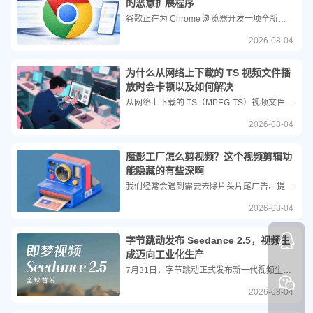
的恶意扩展程序
谷歌正在为 Chrome 浏览器开发一项全新的安全功能。该功能将拦截通过浏览器策略强制安装的扩展程序，如果这些程序试图篡改浏览器的“新标签页”或默认搜索引擎。这项安全保护主要针对 Windows 和 macOS 系统的个人电脑，旨在防范恶意软件伪造企业策略进行的攻击。
2026-08-04
为什么从网络上下载的 TS 视频文件播
放时会卡顿以及如何解决
从网络上下载的 TS（MPEG-TS）视频文件在本地播放时出现卡顿、音画不同步或拖拽进度条后延迟等现象，是非常常见的问题。这通常不是由于你的电脑性能不足，而是由 TS 格式本身的特性以及下载过程中的数据拼接方式决定的。今天我们来一起看看它是什么原因造成的以及如何解决。
2026-08-04
魔影工厂怎么剪视频？这个视频剪辑功
能隐藏的有些深啊
我们经常会遇到需要去除片头片尾广告、提取视频中的高光时刻，或是仅保留某一段特定画面的需求。作为一款经典且功能强大的视频转换工具，魔影工厂不仅支持海量格式的转换，还内置了非常实用的视频剪切功能。无需下载体积庞大的专业剪辑软件，只需几个简单的步骤，你就能轻松完成视频的精准截取。
2026-08-04
字节跳动发布 Seedance 2.5，视频生
成迈向工业化生产
7月31日，字节跳动正式发布新一代视频生成模型 Seedance 2.5。该模型在生成时长、多模态理解、编辑精度等核心维度实现全面升级，目前已上线豆包、即梦、扣子、小云雀等字节旗下产品，并将于近期通过火山引擎面向企业用户开放。
2026-08-04