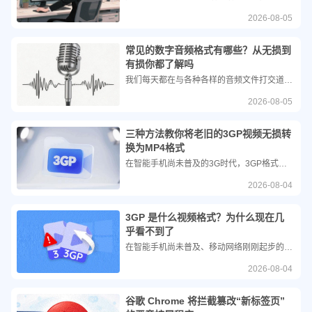
2026-08-05
常见的数字音频格式有哪些？从无损到
有损你都了解吗
我们每天都在与各种各样的音频文件打交道，然而面对后缀名各异的音频文件，许多人常常分不清楚哪种更好。数字音频格式本质上是计算机存储和处理声音数据的编码方式，它们通过采样与量化将模拟声音转化为数字文件。根据压缩方式和应用场景的不同，常见的数字音频格式主要可以分为无损格式、有损格式以及特殊用途格式三大类。
2026-08-05
三种方法教你将老旧的3GP视频无损转
换为MP4格式
在智能手机尚未普及的3G时代，3GP格式因其极小的文件体积和极低的带宽需求，曾是移动设备上的主流视频格式。然而，随着4G/5G网络的普及和高清屏幕的迭代，3GP画质低、兼容性差的劣势日益凸显。如今，无论是为了在各类设备上流畅播放，还是为了进行视频编辑，将3GP转换为兼容性最强、画质更优的MP4格式已成为刚需。
2026-08-04
3GP 是什么视频格式？为什么现在几
乎看不到了
在智能手机尚未普及、移动网络刚刚起步的年代，如果你想在手机上看一段视频或播放一段彩信，大概率会接触到一种名为3GP的视频格式。作为移动通信发展史上的一个特殊符号，3GP承载了无数人的早期数字记忆。然而，随着技术的飞速迭代，这种曾经风靡一时的格式如今已难觅踪影。
2026-08-04
谷歌 Chrome 将拦截篡改“新标签页”