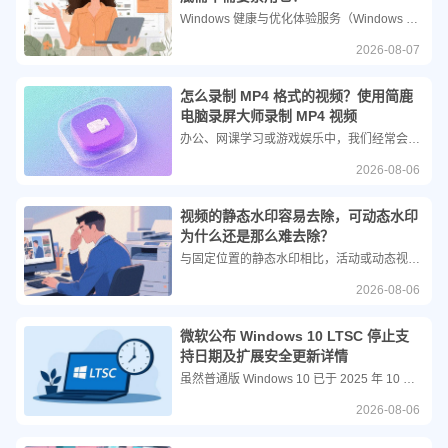
Windows 健康与优化体验服务（Windows Health and Optimized Experiences，简称 whesvc） 是 Windows 11 中一项合法的系统服务。它并不会像传言中那样监视你的隐私，而是承担着多项实用的系统管理功能。在这篇文章中，您将跟着简鹿办公一起了解 whesvc 服务以及如何禁用它。
2026-08-07
怎么录制 MP4 格式的视频？使用简鹿
电脑录屏大师录制 MP4 视频
办公、网课学习或游戏娱乐中，我们经常会遇到需要录制屏幕画面的场景。虽然市面上有很多录屏软件，但找一款顺手且好用的工具非常重要。除了基础的录屏功能，我们还需要特别关注软件支持输出的视频格式。目前，MP4 凭借其极高的兼容性和适中的文件体积，成为了最主流的视频编码格式。
2026-08-06
视频的静态水印容易去除，可动态水印
为什么还是那么难去除？
与固定位置的静态水印相比，活动或动态视频水印之所以难以去除，主要是因为其打破了传统图像修复的静态假设，对算法的追踪、识别以及重建能力提出了极高的要求。结合目前的技术现状，主要难点集中在以下几个方面。
2026-08-06
微软公布 Windows 10 LTSC 停止支
持日期及扩展安全更新详情
虽然普通版 Windows 10 已于 2025 年 10 月正式停止支持，但 LTSC（长期服务通道）版本得益于其延长的生命周期，此前一直在持续接收更新。然而，这段“宽限期”现已进入最后几个月。微软正敦促 IT 管理员在 2027 年 1 月官方支持正式结束前，尽早开始规划系统迁移策略。
2026-08-06