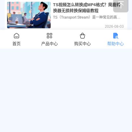
TS视频怎么转换成MP4格式？简鹿转
换器无损转换保姆级教程
TS（Transport Stream）是一种常见的高清视频封装格式，广泛应用于高清摄像机录制、广播电视流媒体以及监控设备中。然而，这种格式在实际使用中往往面临两个明显的痛点：一是文件体积过于庞大，占用大量存储空间；二是兼容性较差，许多电脑自带的视频播放器或主流剪辑软件都无法直接打开。
2026-08-03
复制的 CDA 文件为何无法播放？你需
首页
产品中心
购买中心
帮助中心
要了解 CDA 是什么音频
CDA 的全称是 Compact Disc Audio（CD音频格式），它是我们日常接触的音乐CD光盘中的标准文件格式。然而，一个普遍的误区是认为 CDA 文件本身就包含了音乐数据。事实上，CDA 文件仅仅是一个索引信息（或称快捷方式），它并不包含真正的声音数据。
2026-08-03
还在花钱买转换软件？Windows 自带
功能一键把CDA变MP3
很多用户在将音乐CD插入电脑后，会发现光驱里的文件都是CDA格式。首先需要明确的是，CDA本质上只是指向CD音轨的快捷方式，并不包含实际的音频数据。因此，直接将CDA文件复制到电脑上是无法播放的。要将CD中的音乐提取并转换为MP3等常用音频格式，我们需要使用“翻录”功能。
2026-08-03
阿里发布 Qwen3.8-Max，2.4 万亿参
数直逼全球顶尖模型
8月3日，中国科技巨头阿里巴巴正式发布了迄今为止规模最大、能力最强的AI基座模型 Qwen3.8-Max（千问3.8-Max）。该模型现已通过阿里云（QwenCloud）提供API服务，并宣布将于下周在 Hugging Face 和 ModelScope 等开源社区全面开放模型权重。