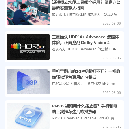
短视频去水印工具哪个好用？简鹿办公
最新实测避坑指南
最近跟几个做自媒体的朋友聊天，发现大家都有一个共同的痛点：找素材的时候，短视频去水印工具太难选了。作为一个常年跟剪辑软件打交道的开发者，我最近花了一周时间，把市面上主流的几款去水印工具都跑了一遍。今天这篇内容，不讲虚的，直接给大家拆解到底该怎么选。
2026-08-06
三星确认 HDR10+ Advanced 流媒体
体验，正面迎战 Dolby Vision 2
这项名为 HDR10+ Advanced 的全新 HDR 格式将于本月登陆 Prime Video，预计三星 2026 款电视机型将提供支持。最让我感到意外的是，该格式直到去年 11 月才正式发布，比 Dolby Vision 2 晚了几个月，但三星依然成功实现了抢先上市。
2026-08-06
手机里翻出的3GP视频打不开？一招教
你轻松转为通用MP4格式
在3G网络刚刚普及、手机存储空间和带宽极其有限的年代，3GP凭借极高的压缩率，让视频文件体积变得非常小巧，从而实现了在低速网络下的快速传输与播放。它通常采用H.263或H.264视频编码，以及AMR或AAC音频编码。然而，这种极致的压缩是以牺牲画质为代价的，3GP视频的分辨率通常较低，画面颗粒感重，且功能相对单一。
2026-08-06
RMVB 视频用什么播放器？手机和电
脑上我推荐这几款播放器
RMVB（RealMedia Variable Bitrate）曾凭借高压缩比和较小的文件体积，在网络带宽受限的年代风靡一时。然而，随着 MP4、MKV 等格式的普及，许多现代播放器和系统自带工具逐渐放弃了对 RMVB 的原生支持。当你面对 RMVB 文件却提示“格式不支持”时，选择一款解码能力强、兼容性好且无流氓捆绑的播放器就显得尤为重要。
2026-08-05