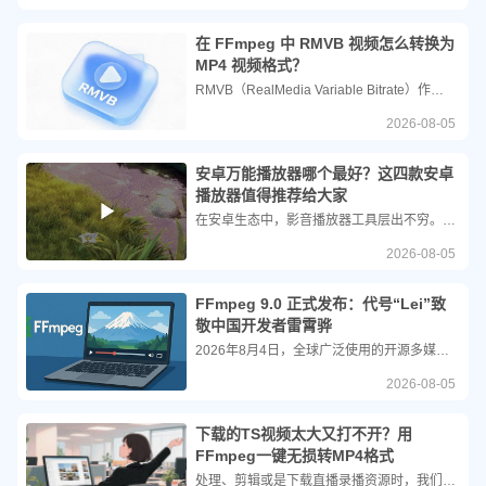
在 FFmpeg 中 RMVB 视频怎么转换为
MP4 视频格式？
RMVB（RealMedia Variable Bitrate）作为一种采用可变码率技术的经典视频格式，曾凭借高压缩比在网络传输受限的年代风靡一时。然而，随着现代播放设备和移动终端的普及，RMVB 格式在互操作性和硬件解码支持上的短板日益凸显。相比之下，MP4 格式凭借其广泛的兼容性和优秀的压缩效率，已成为当今的主流标准。
2026-08-05
安卓万能播放器哪个最好？这四款安卓
播放器值得推荐给大家
在安卓生态中，影音播放器工具层出不穷。虽然许多系统自带播放器能满足基础需求，但面对高清高码率视频、特殊编码格式或外挂字幕时，往往显得力不从心。因此，一款兼容性强、解码稳定且操作流畅的“万能播放器”成为了许多用户的刚需。结合当前网络上的热门应用与用户口碑，以下几款安卓万能播放器各具特色，值得重点关注。
2026-08-05
FFmpeg 9.0 正式发布：代号“Lei”致
敬中国开发者雷霄骅
2026年8月4日，全球广泛使用的开源多媒体框架 FFmpeg 正式发布了 9.0 稳定版本。此次大版本更新不仅带来了多项前沿的技术特性，更在命名上打破了延续多年的传统 9.0 版本被命名为“Lei”，以此纪念已故的中国音视频技术专家雷霄骅，今年恰逢他逝世十周年。
2026-08-05
下载的TS视频太大又打不开？用
FFmpeg一键无损转MP4格式
处理、剪辑或是下载直播录播资源时，我们经常会遇到后缀名为 .ts 的视频文件。这类文件往往体积庞大，且许多常见的视频播放器或剪辑软件都无法直接兼容。面对这一痛点，将 TS 文件转换为通用性极强的 MP4 格式成为了刚需。虽然市面上有许多图形界面的转换工具，但对于追求高效、无损和批量处理的用户来说，掌握专业的命令行工具才是终极解决方案。