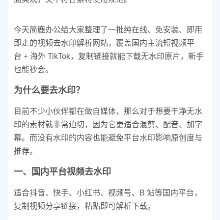
今天简鹿办公给大家整理了一批纯在线、免安装、即用
即走的视频去水印解析网站，覆盖国内主流短视频平
台 + 海外 TikTok，复制链接就能下载无水印原片，新手
也能秒会。
为什么要去水印？
目前不少小伙伴都在做自媒体，那么对于想要干净无水
印的素材就非常迫切，因为它更适合混剪、配音、加字
幕。而没有水印的内容也能
避免平台水印影响原创度与
推荐。
一、国内平台视频去水印
适合抖音、快手、小红书、视频号、B 站等国内平台，
复制视频分享链接，粘贴即可解析下载。