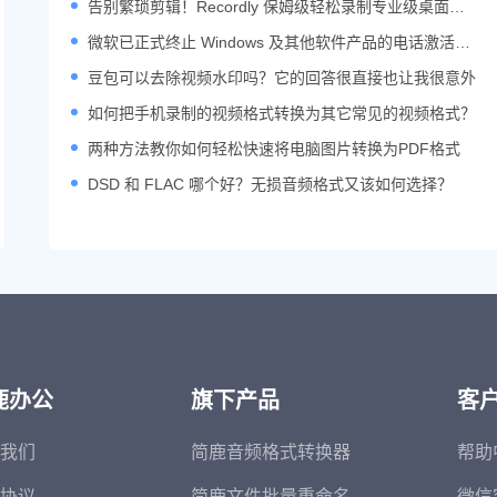
告别繁琐剪辑！Recordly 保姆级轻松录制专业级桌面演
示视频
微软已正式终止 Windows 及其他软件产品的电话激活服
务
豆包可以去除视频水印吗？它的回答很直接也让我很意外
如何把手机录制的视频格式转换为其它常见的视频格式？
两种方法教你如何轻松快速将电脑图片转换为PDF格式
DSD 和 FLAC 哪个好？无损音频格式又该如何选择？
鹿办公
旗下产品
客
我们
简鹿音频格式转换器
帮助
协议
简鹿文件批量重命名
微信