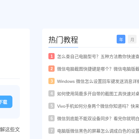
热门教程
年
月
1
怎么查自己电脑型号？五种方法教你快速
电脑型号
2
微信电脑截图快捷键是哪个？微信电脑版
快捷键教程
3
Windows 微信怎么设置回车键发送消息详
置教程
4
如何使用简鹿多开自带的截图工具快速对
进行截图
n下载
5
Vivo手机如何分身两个微信你知道吗？快
着教程一起开启
6
微信到底能不能双设备同步？看完你就明
了！
解这些文
7
电脑版微信黑色的屏幕怎么调成白色的设
法