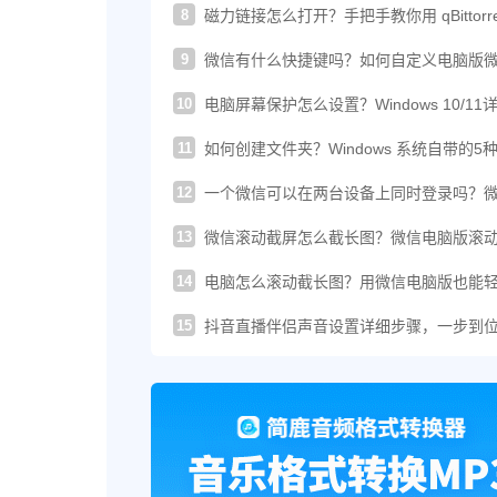
8
磁力链接怎么打开？手把手教你用 qBittorre
轻松下载！
9
微信有什么快捷键吗？如何自定义电脑版
的快捷键？
10
电脑屏幕保护怎么设置？Windows 10/11
图文教程
11
如何创建文件夹？Windows 系统自带的5
建方法汇总
12
一个微信可以在两台设备上同时登录吗？
这样登录才可以
13
微信滚动截屏怎么截长图？微信电脑版滚
图教程来了
14
电脑怎么滚动截长图？用微信电脑版也能
搞定长截图
15
抖音直播伴侣声音设置详细步骤，一步到
你提升直播音质