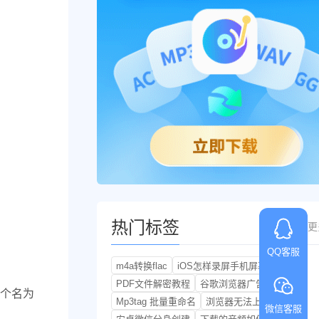
热门标签
更
QQ客服
m4a转换flac
iOS怎样录屏手机屏幕
PDF文件解密教程
谷歌浏览器广告怎样关闭
个名为
Mp3tag 批量重命名
浏览器无法上网
微信客服