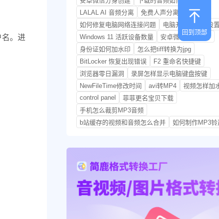
安卓微信分身创建
下载的音频如何转换
LALAL AI 音频分离
免费人声分离模型
如何修复电脑网络连接问题
电脑开机启动项设
回到顶部
户名。
进
Windows 11 活跃设备数量
安卓微信分身软件
身份证如何加水印
怎么把tiff转换为jpg
BitLocker 恢复出现错误
F2 重命名快捷键
浏览器零日漏洞
录屏怎样显示电脑键盘按键
NewFileTime修改时间
avi转MP4
视频怎样加
control panel
菲菲更名宝贝下载
手机怎么裁剪MP3音频
b站缓存的视频和音频怎么合并
如何制作MP3铃