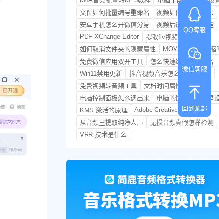
M4A音频批量转MP3教程
电脑字体大小如何设
文件如何批量编号重命名
视频如何批量加水印
安卓手机怎么开微信分身
视频后缀格式有哪些
QQ客服
PDF-XChange Editor
提取flv视频中的音频
如何取消文件夹的隐藏属性
MOV转MP4会压缩
免费微信应用双开工具
怎么快速给视频重命名
微信客服
Win11禁用更新
抖音视频音乐怎么提取成mp3
免费视频转音频工具
文档时间属性更改方法
电脑控制面板怎么调出来
电脑的快捷键在哪里
回到顶部
Adobe Creative Cloud
KMS 激活的原理
从音频里提取纯净人声
无损音频真假怎样检测
VRR 技术是什么