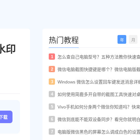
热门教程
年
月
水印
1
怎么查自己电脑型号？五种方法教你快速
电脑型号
2
微信电脑截图快捷键是哪个？微信电脑版
快捷键教程
3
Windows 微信怎么设置回车键发送消息详
置教程
4
如何使用简鹿多开自带的截图工具快速对
进行截图
5
Vivo手机如何分身两个微信你知道吗？快
着教程一起开启
c下载
6
微信到底能不能双设备同步？看完你就明
了！
7
电脑版微信黑色的屏幕怎么调成白色的设
法