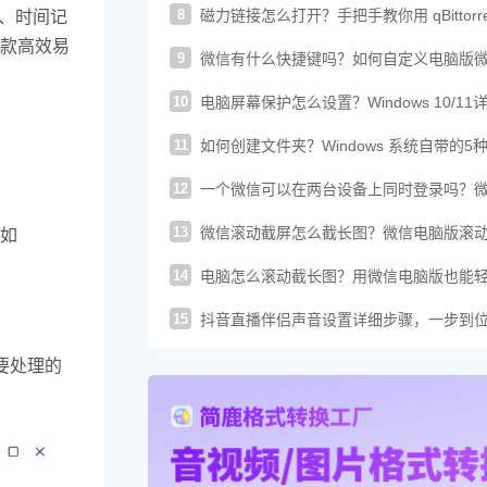
8
磁力链接怎么打开？手把手教你用 qBittorre
护、时间记
轻松下载！
款高效易
9
微信有什么快捷键吗？如何自定义电脑版
的快捷键？
10
电脑屏幕保护怎么设置？Windows 10/11
图文教程
11
如何创建文件夹？Windows 系统自带的5
建方法汇总
12
一个微信可以在两台设备上同时登录吗？
这样登录才可以
13
微信滚动截屏怎么截长图？微信电脑版滚
式如
图教程来了
14
电脑怎么滚动截长图？用微信电脑版也能
搞定长截图
15
抖音直播伴侣声音设置详细步骤，一步到
你提升直播音质
要处理的