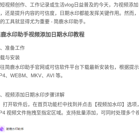
短视频创作、工作记录或生活vlog日益普及的今天，为视频添
，还是提升内容的可信度，日期水印都能发挥关键作用。然而，
的工具就显得尤为重要 - 简鹿水印助手。
简鹿水印助手视频添加日期水印教程
、准备工作
载与安装
往简鹿水印助手官网或可信软件平台下载最新安装包，根据提示完成安
P4、WEBM、MKV、AVI 等。
、视频添加日期水印步骤详解
、打开软件后，在首页功能栏中找到并点击【视频加水印】选项
P4 视频文件拖拽至指定区域。
支持批量添加，可同时处理多个