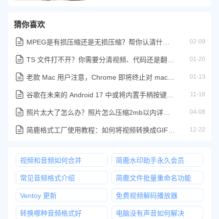
猜你喜欢
MPEG是有损压缩还是无损压缩？帮你认清什么是有损和无损
02-09
TS 文件打不开？你需要分清视频、代码还是翻译文件
01-20
老款 Mac 用户注意，Chrome 即将终止对 macOS Monterey 的支持
01-13
谷歌在未来的 Android 17 中或将内置手柄按键重映射工具
11-18
照片太大了怎么办？照片怎么压缩2mb以内详细教程
04-08
简鹿格式工厂使用教程：如何将视频转换成GIF动画格式
12-22
视频和音频如何合并
简鹿水印助手永久会员
常见音频格式介绍
简鹿文件批量重命名功能
Ventoy 更新
免费视频解码播放器
转换哪种音频格式好
电脑没有声音如何解决