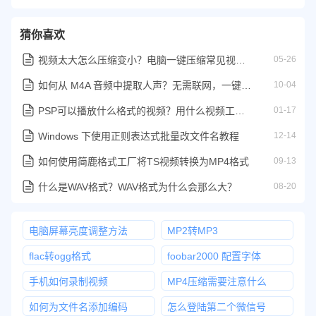
猜你喜欢
视频太大怎么压缩变小？电脑一键压缩常见视频文件教程
05-26
如何从 M4A 音频中提取人声？无需联网，一键操作！
10-04
PSP可以播放什么格式的视频？用什么视频工具可以转换？
01-17
Windows 下使用正则表达式批量改文件名教程
12-14
如何使用简鹿格式工厂将TS视频转换为MP4格式
09-13
什么是WAV格式？WAV格式为什么会那么大？
08-20
电脑屏幕亮度调整方法
MP2转MP3
flac转ogg格式
foobar2000 配置字体
手机如何录制视频
MP4压缩需要注意什么
如何为文件名添加编码
怎么登陆第二个微信号