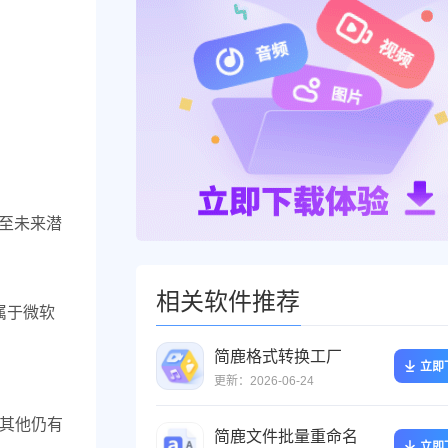
甚至未来潜
相关软件推荐
隶属于微软
简鹿格式转换工厂
立即
更新：2026-06-24
试其他仍有
简鹿文件批量重命名
立即