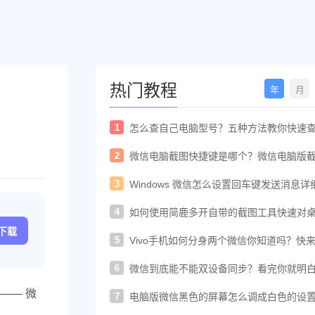
热门教程
年
月
1
怎么查自己电脑型号？五种方法教你快速
电脑型号
2
微信电脑截图快捷键是哪个？微信电脑版
快捷键教程
3
Windows 微信怎么设置回车键发送消息详
置教程
4
如何使用简鹿多开自带的截图工具快速对
进行截图
c下载
5
Vivo手机如何分身两个微信你知道吗？快
着教程一起开启
6
微信到底能不能双设备同步？看完你就明
了！
—— 微
7
电脑版微信黑色的屏幕怎么调成白色的设
法