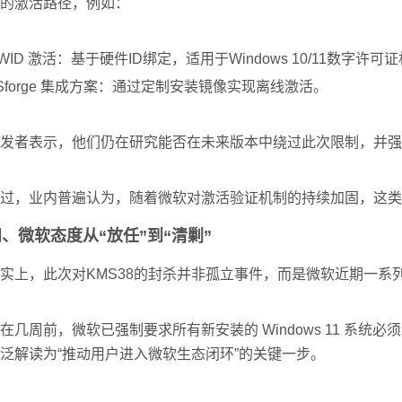
的激活路径，例如：
WID 激活：基于硬件ID绑定，适用于Windows 10/11数字许可
Sforge 集成方案：通过定制安装镜像实现离线激活。
发者表示，他们仍在研究能否在未来版本中绕过此次限制，并强
过，业内普遍认为，随着微软对激活验证机制的持续加固，这类
、微软态度从“放任”到“清剿”
实上，此次对KMS38的封杀并非孤立事件，而是微软近期一系
在几周前，微软已强制要求所有新安装的 Windows 11 系统必须
泛解读为“推动用户进入微软生态闭环”的关键一步。