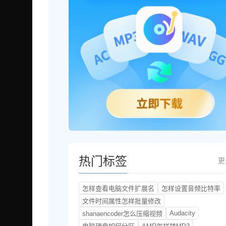
热门标签
更
怎样查看电脑文件扩展名
怎样设置音频比特率
文件时间属性怎样批量修改
Audacity
shanaencoder怎么压缩视频