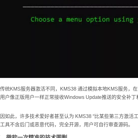
传统KMS服务器激活不同，KMS38 通过模拟本地KMS服务
用户像正版用户一样正常接收Windows Update推送的安
因如此，许多技术爱好者甚至认为 KMS38 “比某些第三方激活
工具不含后门或恶意代码，完全开源，用户可自行审查源码。
二、微软一次精准的技术围剿