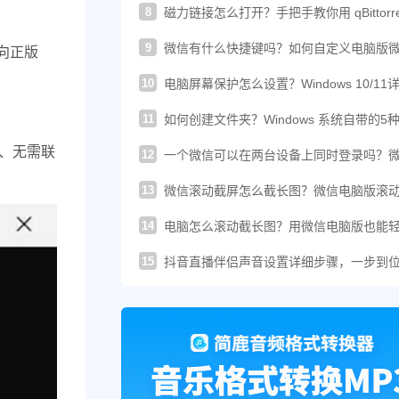
8
磁力链接怎么打开？手把手教你用 qBittorre
轻松下载！
9
微信有什么快捷键吗？如何自定义电脑版
向正版
的快捷键？
10
电脑屏幕保护怎么设置？Windows 10/11
图文教程
11
如何创建文件夹？Windows 系统自带的5
建方法汇总
简便、无需联
12
一个微信可以在两台设备上同时登录吗？
这样登录才可以
13
微信滚动截屏怎么截长图？微信电脑版滚
图教程来了
14
电脑怎么滚动截长图？用微信电脑版也能
搞定长截图
15
抖音直播伴侣声音设置详细步骤，一步到
你提升直播音质