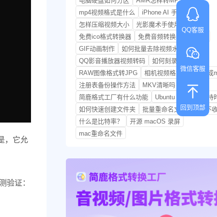
电脑硬盘如何分区
AMR怎样转MP3
mp4视频格式是什么
iPhone AI 手机助理
怎样压缩视频大小
光影魔术手使用教程
QQ客服
免费ico格式转换器
免费音频转换mp3的软件
GIF动画制作
如何批量去除视频水印
QQ影音播放器视频转码
如何刻录音频文件
微信客服
RAW图像格式转JPG
相机视频格式怎么转换成m
注册表备份操作方法
MKV清晰吗
简鹿格式工厂有什么功能
Ubuntu Pro 服务支
回到顶部
如何快速创建文件夹
批量重命名文件名软件不
什么是比特率？
开源 macOS 录屏
mac重命名文件
是，它允
实测验证：