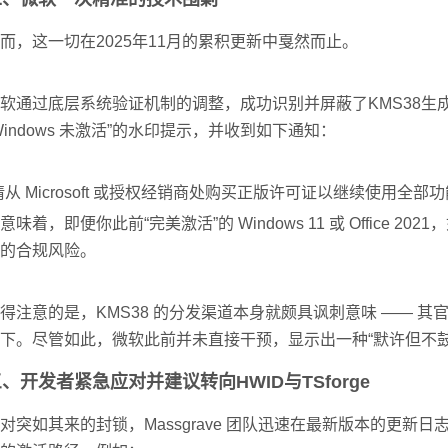
而，这一切在2025年11月的累积更新中戛然而止。
软通过底层系统验证机制的调整，成功识别并屏蔽了KMS38
Windows 未激活”的水印提示，并收到如下通知：
请从 Microsoft 或授权经销商处购买正版许可证以继续使用全部功
意味着，即便你此前“完美激活”的 Windows 11 或 Offi
的合规风险。
得注意的是，KMS38 的分发渠道本身就颇具讽刺意味 —— 其官方代
下。尽管如此，微软此前并未直接干预，显示出一种“默许但不鼓
、开发者紧急应对并建议转向HWID与TSforge
对突如其来的封锁，Massgrave 团队迅速在最新版本的更新