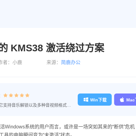
 KMS38 激活绕过方案
作者：小鹿
来源：
简鹿办公
：
Win下载
Ma
，它支持音乐解锁以及多种音视频格式之
单，是音频转换大师的专业工具。
活Windows系统的用户而言，或许是一场突如其来的“断供”危机 
该工具的电脑瞬间变为“未激活”状态。