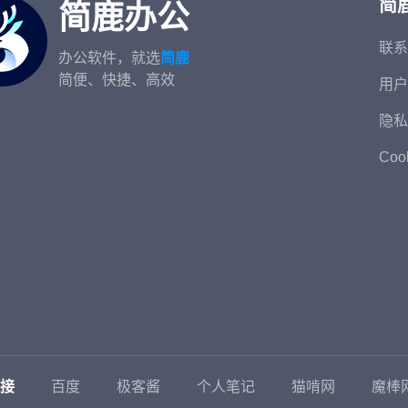
简
简鹿办公
联系
办公软件，就选
简鹿
简便、快捷、高效
用户
隐私
Coo
接
百度
极客酱
个人笔记
猫啃网
魔棒