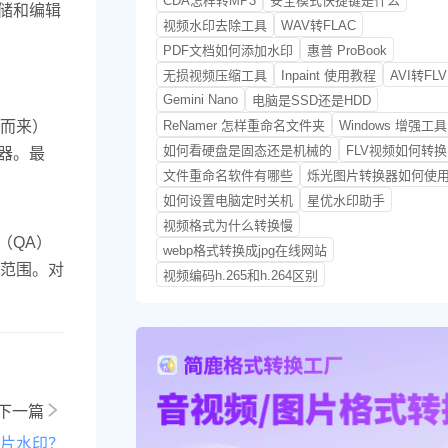
CDA怎样转MP3
安全模式快捷键是什么
存储和编辑
视频水印去除工具
WAV转FLAC
PDF文档如何添加水印
惠普 ProBook
无损视频压缩工具
Inpaint 使用教程
AVI转FLV
Gemini Nano
电脑是SSD还是HDD
分叉而来）
ReNamer 怎样重命名文件夹
Windows 增强工具
如何看硬盘是固态还是机械的
FLV视频如何转换
览器。最
文件重命名软件有哪些
烁光图片转换器如何使
如何设置电脑定时关机
星优水印助手
视频格式为什么转换慢
（QA）
webp格式转换成jpg在线网站
责范围。对
视频编码h.265和h.264区别
下一篇
图片水印？