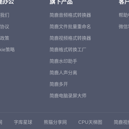
鹿办公
旗下产品
客
我们
简鹿音频格式转换器
帮助
协议
简鹿文件批量重命名
微信
政策
简鹿视频格式转换器
kie策略
简鹿格式转换工厂
简鹿水印助手
简鹿人声分离
简鹿多开
简鹿电脑录屏大师
网
字库星球
熊猫分享网
CPU天梯图
简鹿视