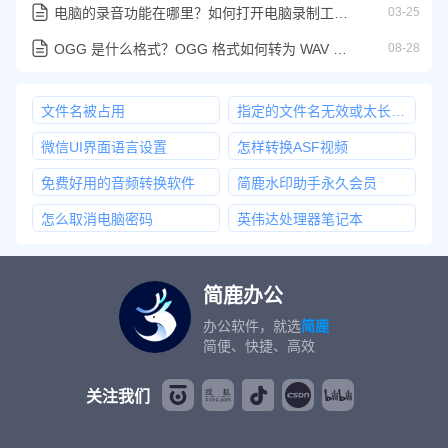
电脑的录音功能在哪里？如何打开电脑录制工具并录音
03-25
OGG 是什么格式？OGG 格式如何转为 WAV 音频文件
08-28
文件名被占用
指定的文件名无效或太长无法重命名
微信UI界面语言设置
怎样转换ASF视频
免费好用的音频转换软件
简鹿水印助手永久会员
怎么取消电脑密码
英伟达处理器笔记本
简鹿办公
办公软件，就选
简鹿
简便、快捷、高效
关注我们