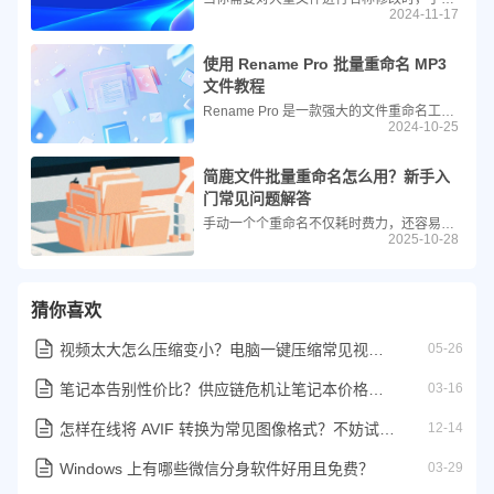
2024-11-17
使用 Rename Pro 批量重命名 MP3
文件教程
Rename Pro 是一款强大的文件重命名工具，支持多种重命名规则，包括替换文本、插入文本、删除文本、使用正则表达式等等。这对于需要频繁处理大量文件重命名工作的用户来说非常有用。以下是如何使用 Rename Pro 批量重命名含有英文字符的MP3文件，并替换为中文名称的步骤。
2024-10-25
简鹿文件批量重命名怎么用？新手入
门常见问题解答
手动一个个重命名不仅耗时费力，还容易出错。这时候，一款高效、易用的批量重命名工具就显得尤为重要。简鹿文件批量重命名正是这样一款专为提升效率而生的软件，支持 Windows 和 macOS 双平台系统，界面简洁，功能强大，即使是新手也能快速上手。
2025-10-28
猜你喜欢
视频太大怎么压缩变小？电脑一键压缩常见视频文件教程
05-26
笔记本告别性价比？供应链危机让笔记本价格将大幅跳涨
03-16
怎样在线将 AVIF 转换为常见图像格式？不妨试试这个在线工具
12-14
Windows 上有哪些微信分身软件好用且免费？
03-29