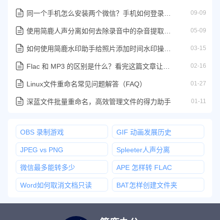
同一个手机怎么安装两个微信？手机如何登录第二个微信
09-09
使用简鹿人声分离如何去除录音中的杂音提取人声教程
05-09
如何使用简鹿水印助手给照片添加时间水印操作方法
03-15
Flac 和 MP3 的区别是什么？看完这篇文章让你清晰知道音频之间的区别
02-16
Linux文件重命名常见问题解答（FAQ）
01-27
深蓝文件批量重命名，高效管理文件的得力助手
01-11
OBS 录制游戏
GIF 动画发展历史
JPEG vs PNG
Spleeter人声分离
微信最多能转多少
APE 怎样转 FLAC
Word如何取消文档只读
BAT怎样创建文件夹