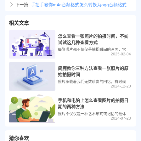
下一篇
手把手教你m4a音频格式怎么转换为ogg音频格式
相关文章
怎么查看一张照片的拍摄时间，不妨
试试这几种查看方式
每张照片都不仅仅是捕捉瞬间的画面，它们还携带了丰富的元数据（Metadata），其中就包括了照片的拍摄时间。了解如何查看这些信息可以帮助我们更好地组织和管理个人或专业的图像库，也能为历史记录、事件重建提供宝贵的时间线索。本文将详细介绍几种常用的方法来查找和解读照片的拍摄时间。
2025-02-04
简鹿教你三种方法查看一张照片的原
始拍摄时间
照片承载着我们无数珍贵的回忆，有时候，我们可能需要查看照片的原始拍摄时间，无论是为了整理照片集、回忆拍摄的具体时刻，还是出于工作、法律等其他需求。下面简鹿办公就为大家介绍几种常见的查看照片原始拍摄时间的方法。
2024-12-20
手机和电脑上怎么查看图片的拍摄日
期的两种方法
照片不仅仅是一种艺术形式或记忆的载体，它们还包含了丰富的元数据，其中就包括了拍摄日期和时间。了解如何查看这些信息对于组织、搜索以及编辑照片来说至关重要。无论你是使用电脑还是智能手机，本教程将指导你如何轻松地查看图片的拍摄日期。
2024-07-23
猜你喜欢