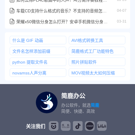
车载CD支持什么格式的音乐？不支持的音频怎么转换
04-07
荣耀x50微信分身怎么打开？安卓手机微信分身设置教程来了
03-31
什么是 GIF 动画
AVI格式转换工具
文件名怎样添加前缀
简鹿格式工厂功能特色
python 提取文件名
照片拼贴软件
novamss人声分离
MOV视频太大如何压缩
简鹿办公
办公软件，就选
简鹿
简便、快捷、高效
关注我们