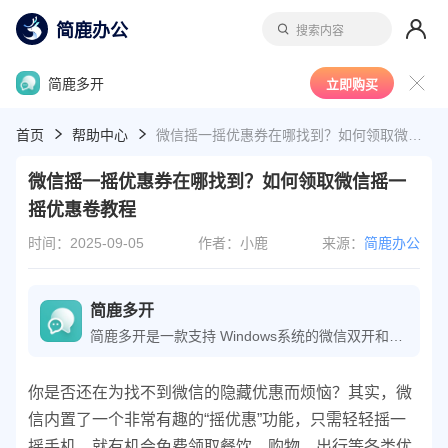
简鹿办公
搜索内容
简鹿多开
立即购买
首页
帮助中心
微信摇一摇优惠券在哪找到？如何领取微信摇一摇优惠卷教程
微信摇一摇优惠券在哪找到？如何领取微信摇一
摇优惠卷教程
时间：2025-09-05
作者：小鹿
来源：
简鹿办公
简鹿多开
简鹿多开是一款支持 Windows系统的微信双开和微信多开应用工具。它支持在电脑上运行多个微信程序，支持微信多账户管理、自定义回复话术、微信快捷回复以及密码锁保护等等。简鹿多开适用于多个不同领域工作的用户，为微信多聊管理、一键回复更快捷高效。
你是否还在为找不到微信的隐藏优惠而烦恼？其实，微
信内置了一个非常有趣的“摇优惠”功能，只需轻轻摇一
摇手机，就有机会免费领取餐饮、购物、出行等各类优