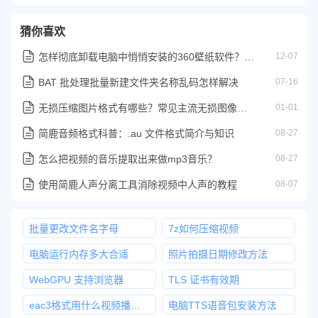
猜你喜欢
怎样彻底卸载电脑中悄悄安装的360壁纸软件？手把手教程来了
12-07
BAT 批处理批量新建文件夹名称乱码怎样解决
07-16
无损压缩图片格式有哪些？常见主流无损图像压缩格式
01-01
简鹿音频格式科普：.au 文件格式简介与知识
08-27
怎么把视频的音乐提取出来做mp3音乐？
08-27
使用简鹿人声分离工具消除视频中人声的教程
08-07
批量更改文件名字母
7z如何压缩视频
电脑运行内存多大合适
照片拍摄日期修改方法
WebGPU 支持浏览器
TLS 证书有效期
eac3格式用什么视频播放器
电脑TTS语音包安装方法