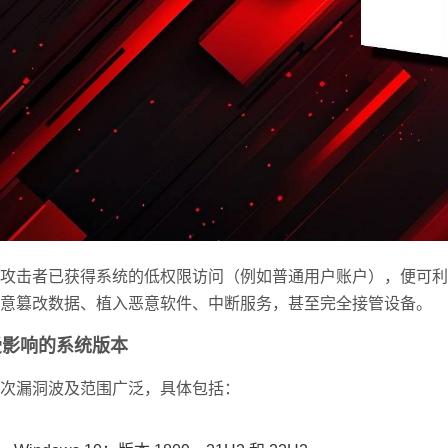
攻击者已获得系统的低权限访问（例如普通用户账户），便可利
意篡改数据、植入恶意软件、中断服务，甚至完全接管设备。
受影响的系统版本
次漏洞波及范围广泛，具体包括：