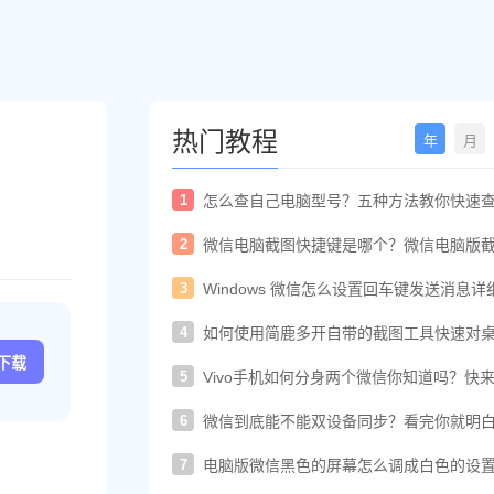
热门教程
年
月
1
怎么查自己电脑型号？五种方法教你快速
电脑型号
2
微信电脑截图快捷键是哪个？微信电脑版
快捷键教程
3
Windows 微信怎么设置回车键发送消息详
置教程
4
如何使用简鹿多开自带的截图工具快速对
进行截图
c下载
5
Vivo手机如何分身两个微信你知道吗？快
着教程一起开启
6
微信到底能不能双设备同步？看完你就明
了！
7
电脑版微信黑色的屏幕怎么调成白色的设
法