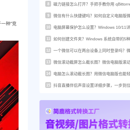
8
磁力链接怎么打开？手把手教你用 qBittorre
轻松下载！
9
微信有什么快捷键吗？如何自定义电脑版
的快捷键？
于一种“竞
10
电脑屏幕保护怎么设置？Windows 10/11
图文教程
11
如何创建文件夹？Windows 系统自带的5
建方法汇总
12
一个微信可以在两台设备上同时登录吗？
这样登录才可以
13
微信滚动截屏怎么截长图？微信电脑版滚
图教程来了
14
电脑怎么滚动截长图？用微信电脑版也能
搞定长截图
15
抖音直播伴侣声音设置详细步骤，一步到
你提升直播音质