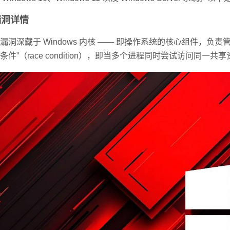
漏洞详情
漏洞深藏于 Windows 内核 —— 即操作系统的核心组件，负
条件”（race condition），即当多个进程同时尝试访问