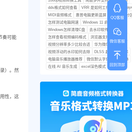
1080p视频转换工具
简鹿多开支持鸿蒙系统吗
KMPlay
dds格式如何查看
VRR 是如何工作的
MIDI音频格式
惠普电脑更新蓝屏
硬盘怎样分
QQ客服
怎样测试电脑网速
Windows 11 启动盘制作
Windows怎样清理C盘
去水印软件哪个好用
送节奏可能
怎样查看视频编码格式
浏览器支持 JPEG XL
微信客服
视频分辨率多少比较合适
华为微信怎么分身
视频浮动的水印如何去除
DLSS 超分辨率技术
电脑音乐播放器推荐
微信默认字体是什么字体
回到顶部
在线 AI 音乐生成
excel深色模式
录）。然
用性，这