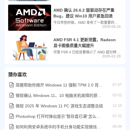
AMD 确认 26.6.2 版驱动存在严重
Bug，建议 Win10 用户紧急回退
今日早些时候，AMD 发布了一款重要的显卡驱动更新，为 Radeon RX 7000 系列 GPU 带来了 FSR 4.1 技术支持。此次 26.6.2 版本更新还新增了对《刺客信条：黑旗 记忆重置》等游戏的支持。
2026-06-24
AMD FSR 4.1 更新泄露，Radeon
显卡图像质量大幅提升
尽管 FSR 4 已经显著缩小了 AMD 超分辨率技术与 Nvidia DLSS 之间的画质差距，但 TechSpot 此前的基准测试仍显示 DLSS 4.5 保持明显领先。然而，最新泄露的版本表明，AMD 近期的沉默并不意味着它已放弃竞争。
2026-02-28
猜你喜欢
简鹿帮助你揭开 Windows 11 强制 TPM 2.0 背后的硬核逻辑
07-07
微软确认 Windows 11、10 电脑关机故障的原因并准备修复补丁
02-02
微软 2025 年 Windows 11 PC 游戏生态调整总结
12-10
Photoshop 打开时弹出提示“暂存盘已满”怎么解决？
07-22
如何利用安卓系统中的手机分身功能实现微信分身教程
05-04