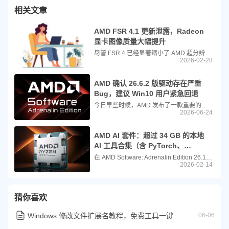
相关文章
AMD FSR 4.1 更新泄露，Radeon
显卡图像质量大幅提升
尽管 FSR 4 已经显著缩小了 AMD 超分辨率技术与 Nvidia DLSS 之间的画质差距，但 TechSpot 此前的基准测试仍显示 DLSS 4.5 保持明显领先。然而，最新泄露的版本表明，AMD 近期的沉默并不意味着它已放弃竞争。
2026-02-28
AMD 确认 26.6.2 版驱动存在严重
Bug，建议 Win10 用户紧急回退
今日早些时候，AMD 发布了一款重要的显卡驱动更新，为 Radeon RX 7000 系列 GPU 带来了 FSR 4.1 技术支持。此次 26.6.2 版本更新还新增了对《刺客信条：黑旗 记忆重置》等游戏的支持。
2026-06-24
AMD AI 套件：超过 34 GB 的本地
AI 工具合集（含 PyTorch、
ComfyUI、Ollama）
在 AMD Software: Adrenalin Edition 26.1.1 驱动程序中，AMD 新增了一个可选的“AI 套件”（AI Bundle），一个体积庞大的本地 AI 工具包。该套件包含 PyTorch、ComfyUI、Ollama、LM Studio 和 Amuse 等组件，但仅在受支持的系统上提供安装选项，完整安装后将占用超过 34 GB 的存储空间。
2026-02-14
猜你喜欢
Windows 修改文件扩展名教程，免费工具一键批量改名
06-06