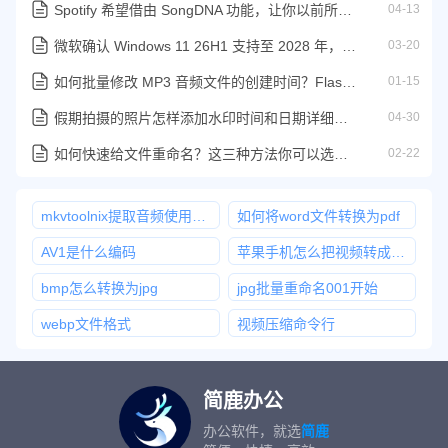
Spotify 希望借由 SongDNA 功能，让你以前所未有的方式探索音乐
04-13
微软确认 Windows 11 26H1 支持至 2028 年，专为骁龙 X2 打造
03-20
如何批量修改 MP3 音频文件的创建时间？Flash Renamer 与简鹿工具实操指南
01-15
假期拍摄的照片怎样添加水印时间和日期详细操作教程
04-30
如何快速给文件重命名？这三种方法你可以选择使用
02-22
mkvtoolnix提取音频使用教程
如何将word文件转换为pdf
AV1是什么编码
苹果手机怎么把视频转成音频
bmp怎么转换为jpg
jpg批量重命名001开始
webp文件格式
视频压缩命令行
简鹿办公
办公软件，就选
简鹿