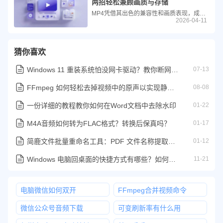
两招轻松兼顾画质与存储
MP4凭借其出色的兼容性和画质表现，成为了我们记录生活、分享工作的首选格式。然而，高清晰度往往伴随着庞大的文件体积，动辄几个G的视频不仅占用宝贵的存储空间，更让微信传输、网盘上传变得举步维艰。面对“文件过大”的烦恼，我们该如何在保留画质的前提下为视频压缩？
2026-04-11
猜你喜欢
Windows 11 重装系统怕没网卡驱动？教你断网也能完美保留驱动
07-13
FFmpeg 如何轻松去掉视频中的原声以实现静音播放视频
08-08
一份详细的教程教你如何在Word文档中去除水印
01-22
M4A音频如何转为FLAC格式？转换后保真吗？
01-17
简鹿文件批量重命名工具：PDF 文件名称提取到 Excel 教程
01-12
Windows 电脑回桌面的快捷方式有哪些？如何使用？
11-21
电脑微信如何双开
FFmpeg合并视频命令
微信公众号音频下载
可变刷新率有什么用