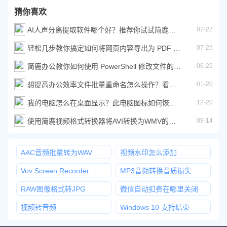
猜你喜欢
AI人声分离提取软件哪个好？推荐你试试简鹿人声分离
07-27
轻松几步教你搞定如何将网页内容导出为 PDF 文档
07-25
简鹿办公教你如何使用 PowerShell 修改文件的创建时间
06-26
想提高办公效率文件批量重命名怎么操作？看看这篇教程就会了
01-20
我的电脑怎么在桌面显示？此电脑图标如何恢复详细教程
12-20
使用简鹿视频格式转换器将AVI转换为WMV的详细教程
09-14
AAC音频批量转为WAV
视频水印怎么添加
Vov Screen Recorder
MP3音频转换音质损失
RAW图像格式转JPG
微信自动扣费在哪里关闭
视频转音频
Windows 10 支持结束