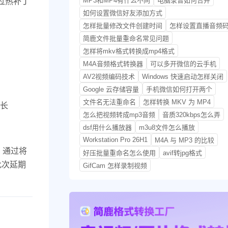
MP3和MP4有什么不同
电脑录音如何合并
过热补丁
如何设置微信好友添加方式
怎样批量修改文件创建时间
怎样设置直播音频
简鹿文件批量重命名常见问题
怎样将mkv格式转换成mp4格式
M4A音频格式转换器
可以多开微信的云手机
AV2视频编码技术
Windows 快速启动怎样关闭
Google 云存储容量
手机微信如何打开两个
文件名无法重命名
怎样转换 MKV 为 MP4
延长
怎么把视频转成mp3音频
音质320kbps怎么弄
dsf用什么播放器
m3u8文件怎么播放
Workstation Pro 26H1
M4A 与 MP3 的比较
。通过将
好压批量重命名怎么使用
avif转jpg格式
此次延期
GifCam 怎样录制视频