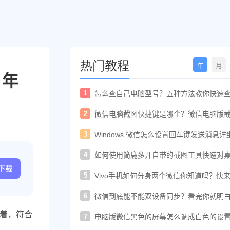
热门教程
年
月
 年
1
怎么查自己电脑型号？五种方法教你快速
电脑型号
2
微信电脑截图快捷键是哪个？微信电脑版
快捷键教程
3
Windows 微信怎么设置回车键发送消息详
置教程
4
如何使用简鹿多开自带的截图工具快速对
进行截图
c下载
5
Vivo手机如何分身两个微信你知道吗？快
着教程一起开启
6
微信到底能不能双设备同步？看完你就明
了！
意味着，符合
7
电脑版微信黑色的屏幕怎么调成白色的设
法