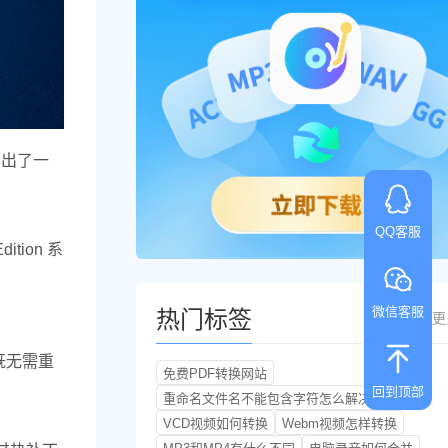
整多出了一
QQ客服
tion 系
微信客服
热门标签
更
既无需重
免费PDF转换网站
回到顶部
重命名文件名不能包含字符怎么解决
VCD视频如何转换
Webm视频怎样转换