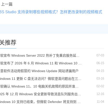
上一篇
BS Studio 支持录制哪些视频格式？怎样更改录制的视频格式
关推荐
07-03
软宣布 Windows Server 2022 热补丁免重启服务延至
027 年
06-15
软发布了 2026 年 6 月 Windows 11 和 Windows 10 的
动态更新
04-15
意软件活动用假冒的 Windows Update 网站诱骗用户
03-16
indows 11 更新 C 盘无法访问？微软澄清问题出在三星
身上
02-02
软确认 Windows 11、10 电脑关机故障的原因并准备
修复补丁
12-16
025 年 12 月 Windows 安全更新导致消息队列服务出现
故障
11-04
indows 10 支持已结束，但微软 Defender 将支持到 20
8 年