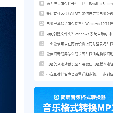
8
磁力链接怎么打开？手把手教你用 qBittorre
轻松下载！
9
微信有什么快捷键吗？如何自定义电脑版
的快捷键？
10
电脑屏幕保护怎么设置？Windows 10/11
图文教程
11
如何创建文件夹？Windows 系统自带的5
建方法汇总
12
一个微信可以在两台设备上同时登录吗？
这样登录才可以
13
微信滚动截屏怎么截长图？微信电脑版滚
图教程来了
14
电脑怎么滚动截长图？用微信电脑版也能
搞定长截图
15
抖音直播伴侣声音设置详细步骤，一步到
你提升直播音质