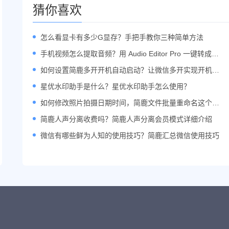
猜你喜欢
怎么看显卡有多少G显存？手把手教你三种简单方法
手机视频怎么提取音频？用 Audio Editor Pro 一键转成 M
P3 教程来了！
如何设置简鹿多开开机自动启动？让微信多开实现开机自
动登录
星优水印助手是什么？星优水印助手怎么使用？
如何修改照片拍摄日期时间，简鹿文件批量重命名这个功
能就能修改
简鹿人声分离收费吗？简鹿人声分离会员模式详细介绍
微信有哪些鲜为人知的使用技巧？简鹿汇总微信使用技巧