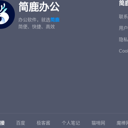
简
简鹿办公
联系
办公软件，就选
简鹿
简便、快捷、高效
用户
隐私
Coo
接
百度
极客酱
个人笔记
猫啃网
魔棒