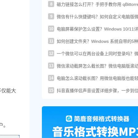
8
磁力链接怎么打开？手把手教你用 qBittorre
轻松下载！
9
微信有什么快捷键吗？如何自定义电脑版
的快捷键？
10
电脑屏幕保护怎么设置？Windows 10/11
图文教程
11
如何创建文件夹？Windows 系统自带的5
建方法汇总
12
一个微信可以在两台设备上同时登录吗？
这样登录才可以
13
微信滚动截屏怎么截长图？微信电脑版滚
图教程来了
14
电脑怎么滚动截长图？用微信电脑版也能
搞定长截图
15
不仅能大
抖音直播伴侣声音设置详细步骤，一步到
你提升直播音质
用户。