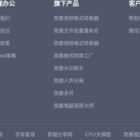
鹿办公
旗下产品
客
我们
简鹿音频格式转换器
帮助
协议
简鹿文件批量重命名
微信
政策
简鹿视频格式转换器
kie策略
简鹿格式转换工厂
简鹿水印助手
简鹿人声分离
简鹿多开
简鹿电脑录屏大师
网
字库星球
熊猫分享网
CPU天梯图
简鹿视