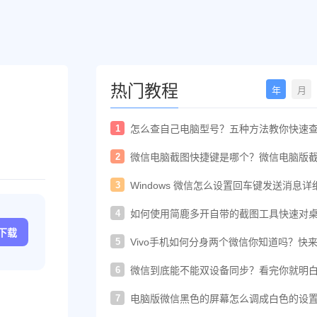
热门教程
年
月
1
怎么查自己电脑型号？五种方法教你快速
电脑型号
2
微信电脑截图快捷键是哪个？微信电脑版
快捷键教程
3
Windows 微信怎么设置回车键发送消息详
置教程
4
如何使用简鹿多开自带的截图工具快速对
进行截图
c下载
5
Vivo手机如何分身两个微信你知道吗？快
着教程一起开启
6
微信到底能不能双设备同步？看完你就明
了！
7
电脑版微信黑色的屏幕怎么调成白色的设
法