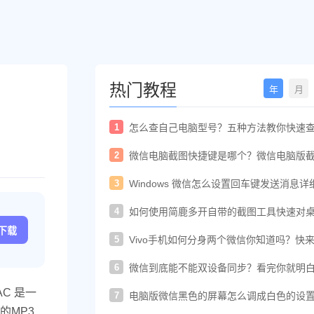
热门教程
年
月
1
怎么查自己电脑型号？五种方法教你快速
电脑型号
2
微信电脑截图快捷键是哪个？微信电脑版
快捷键教程
3
Windows 微信怎么设置回车键发送消息详
置教程
4
如何使用简鹿多开自带的截图工具快速对
进行截图
c下载
5
Vivo手机如何分身两个微信你知道吗？快
着教程一起开启
6
微信到底能不能双设备同步？看完你就明
了！
C 是一
7
电脑版微信黑色的屏幕怎么调成白色的设
法
的MP3