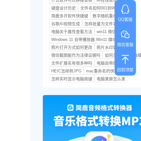
什么软件可以拼接音频
AI在线去水印
键盘设计历史
文件名如何001到999
简鹿多开软件快捷键
数字随机重命名文件
QQ客服
谷歌AI视频生成
怎样批量为文件名添加前缀
电脑关于属性查看方法
win11 微信多开
Windows 11 自带播放器.Win11 媒体播放器
微信客服
照片打开方式如何更改
照片水印如何去掉
微信截图能作为法律证据吗
如何关闭笔记本触
文件扩展名有很多种吗
电脑自带的录屏
回到顶部
HEIC怎样转JPG
mac重命名的快捷键是什么
怎样实时显示电脑按键
电脑录屏怎么录