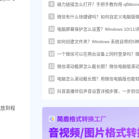
8
磁力链接怎么打开？手把手教你用 qBittorre
轻松下载！
9
微信有什么快捷键吗？如何自定义电脑版
的快捷键？
10
电脑屏幕保护怎么设置？Windows 10/11
图文教程
11
如何创建文件夹？Windows 系统自带的5
建方法汇总
12
一个微信可以在两台设备上同时登录吗？
这样登录才可以
13
微信滚动截屏怎么截长图？微信电脑版滚
图教程来了
14
电脑怎么滚动截长图？用微信电脑版也能
搞定长截图
15
抖音直播伴侣声音设置详细步骤，一步到
你提升直播音质
拖放到程