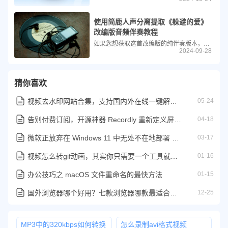
使用简鹿人声分离提取《躲避的爱》
改编版音频伴奏教程
如果您想获取这首改编版的纯伴奏版本，用于个人创作、翻唱或是视频配乐，简鹿人声分离工具将是您的得力助手。以下是一个详细的教程，指导您如何使用简鹿人声分离来提取《躲避的爱》改编版的音频伴奏。
2024-09-28
猜你喜欢
视频去水印网站合集，支持国内外在线一键解析无水印素材
05-24
告别付费订阅，开源神器 Recordly 重新定义屏幕录制
04-18
微软正放弃在 Windows 11 中无处不在地部署 Copilot
03-17
视频怎么转gif动画，其实你只需要一个工具就能搞定
01-16
办公技巧之 macOS 文件重命名的最快方法
01-15
国外浏览器哪个好用？七款浏览器哪款最适合你？
12-25
MP3中的320kbps如何转换
怎么录制avi格式视频