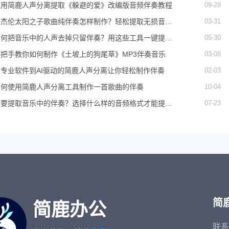
09-28
使用简鹿人声分离提取《躲避的爱》改编版音频伴奏教程
03-31
周杰伦太阳之子歌曲纯伴奏怎样制作？轻松提取无损音频
伴奏
05-30
如何把音乐中的人声去掉只留伴奏？用这些工具一键提取
纯净伴奏
03-08
手把手教你如何制作《土坡上的狗尾草》MP3伴奏音乐
02-03
从专业软件到AI驱动的简鹿人声分离让你轻松制作伴奏
10-04
如何使用简鹿人声分离工具制作一首歌曲的伴奏
07-23
想要提取音乐中的伴奏？选择什么样的音频格式才能提取
的质量更好
简
简鹿办公
联系