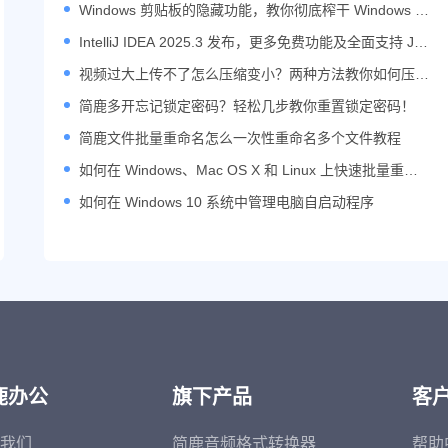
Windows 剪贴板的隐藏功能，教你彻底榨干 Windows 剪
贴板的潜能
IntelliJ IDEA 2025.3 发布，更多免费功能及全面支持 Jav
a 25
视频过大上传不了怎么压缩变小？两种方法教你如何压缩
视频大小
简鹿多开忘记锁定密码？轻松几步教你重置锁定密码！
简鹿文件批量重命名怎么一次性重命名多个文件教程
如何在 Windows、Mac OS X 和 Linux 上快速批量重命
名文件
如何在 Windows 10 系统中管理电脑自启动程序
鹿办公
旗下产品
客
我们
简鹿音频格式转换器
帮助