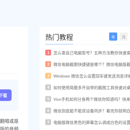
热门教程
年
月
1
怎么查自己电脑型号？五种方法教你快速
电脑型号
2
微信电脑截图快捷键是哪个？微信电脑版
快捷键教程
3
Windows 微信怎么设置回车键发送消息详
置教程
4
如何使用简鹿多开自带的截图工具快速对
进行截图
c下载
5
Vivo手机如何分身两个微信你知道吗？快
着教程一起开启
6
微信到底能不能双设备同步？看完你就明
了！
翻唱或是
7
电脑版微信黑色的屏幕怎么调成白色的设
法
版的音频