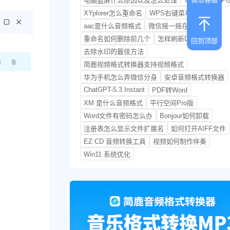
电脑蓝屏什么原因以及怎么处理
苹果照片转JP
XYplorer怎么重命名
WPS右键菜单如何删除
aac是什么音频格式
微信摇一摇在哪里打开
重命名如何删除前几个
怎样刷新DNS缓存
回到顶部
去除水印的最佳方法
简鹿视频格式转换器支持视频格式
华为手机怎么弄微信分身
安卓音频格式转换器
ChatGPT-5.3 Instant
PDF转Word
XM 是什么音频格式
平行空间Pro版
Word文件有密码怎么办
Bonjour如何卸载
注册表怎么显示文件扩展名
如何打开AIFF文件
EZ CD 音频转换工具
视频如何制作伴奏
Win11 系统优化