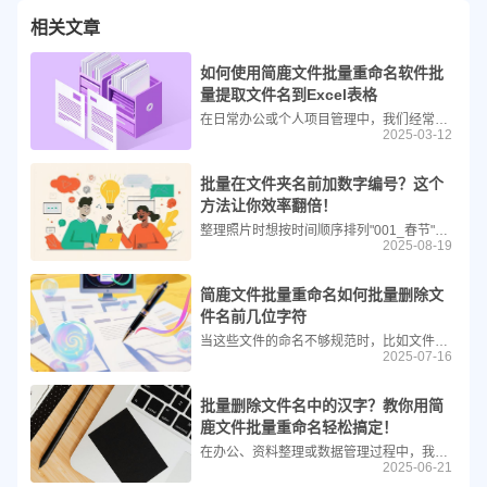
相关文章
如何使用简鹿文件批量重命名软件批
量提取文件名到Excel表格
在日常办公或个人项目管理中，我们经常需要整理大量的文件，并将这些文件的信息（如文件名、创建时间等）记录到Excel表格中以便管理和查找。今天，我们就来介绍如何使用简鹿文件批量重命名软件轻松实现这一操作。
2025-03-12
批量在文件夹名前加数字编号？这个
方法让你效率翻倍！
整理照片时想按时间顺序排列"001_春节"、"002_清明"、"003_五一"；一个个手动添加数字编号？太费时间了！今天教你用简鹿文件批量重命名这款神器，一键实现批量在文件夹名前添加数字编号，1分钟处理上百个文件夹！
2025-08-19
简鹿文件批量重命名如何批量删除文
件名前几位字符
当这些文件的命名不够规范时，比如文件名前面有多余的编号、时间戳或其他冗余信息，手动一个一个修改不仅费时费力，还容易出错。这时，使用专业的文件批量重命名工具就显得尤为重要。本文将详细介绍如何使用“简鹿文件批量重命名”软件来批量删除文件名前几位字符，从而实现高效、快捷的文件管理。
2025-07-16
批量删除文件名中的汉字？教你用简
鹿文件批量重命名轻松搞定！
在办公、资料整理或数据管理过程中，我们常常会遇到一些文件名中夹杂着中文字符的情况。这些汉字不仅影响美观，也可能造成程序识别错误或路径调用异常。如果你正面临这样的困扰，简鹿文件批量重命名工具将是一个非常实用的解决方案。本文将手把手教你如何使用这款软件快速批量删除文件名中的所有汉字，让文件命名更规范、更统一。
2025-06-21