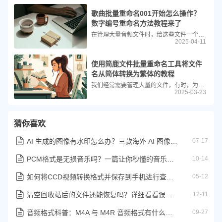
歌曲批量重命名001开始怎么操作？
数字编号重命名方法教程来了
在管理大量音频文件时，给这些文件一个有序、清晰的名称是非常重要的。这不仅便于查找，也能提高工作效率。今天我们就来介绍如何使用简鹿文件批量重命名工具，快速地将你的歌曲文件从001开始重新命名。
2025-04-11
使用简鹿文件批量重命名工具将文件
名从简体转换为繁体的教程
我们经常需要管理大量的文件，有时，为了适应不同的需求或偏好，可能需要对文件名进行修改，比如将简体中文文件名转换为繁体中文。本文将指导您如何使用“简鹿文件批量重命名”工具来实现这一目标。
2025-03-23
猜你喜欢
AI 生成的图像有水印怎么办？三款海外 AI 图像去水印工具来了
07-17
PCM格式是无损音乐吗？一篇让你秒懂的音乐知识科普
10-14
如何将CCD视频转换格式并保存到手机进行查看播放
05-12
清空回收站后的文件还能恢复吗？详细看看误删除后能否恢复
12-11
音频格式科普：M4A 与 M4R 音频格式有什么区别？
09-27