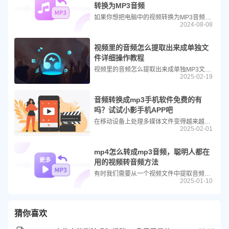
转换为MP3音频
如果你想把电脑中的视频转换为MP3音频，目前网络上有很多方式可以转换。今天简鹿办公给大家分享通过使用简鹿音频格式转换器把视频转为音频的方法。
2024-08-08
视频里的音频怎么提取出来成单独文
件详细操作教程
视频里的音频怎么提取出来成单独MP3文件？简鹿音频格式转换器是一款功能强大的工具，它不仅支持从视频文件中提取音频，还能进行多种音频处理操作，如格式转换、合并、压缩和分割等。本文将指导您如何使用简鹿音频格式转换器轻松地从视频中提取音频，并将其保存为 MP3 格式的独立文件。
2025-02-19
音频转换成mp3手机软件免费的有
吗？试试小影手机APP吧
在移动设备上处理多媒体文件变得越来越普遍，尤其是当我们需要从视频中提取音频并将其保存为 MP3 格式时。小影是一款功能丰富的视频编辑应用，它不仅支持视频剪辑、特效添加等功能，还提供了便捷的音频提取工具。本教程将教你如何使用小影手机版免费地将视频中的音频转换成 MP3 文件。
2025-02-01
mp4怎么转成mp3音频，聪明人都在
用的视频转音频方法
有时我们需要从一个视频文件中提取音频并保存为独立的音频文件。例如，您可能有一个喜欢的电影片段或演讲视频，并希望将其背景音乐或语音内容作为单独的音频文件来收听。本教程将指导您如何使用简鹿视频格式转换器轻松地将MP4视频文件中的音频提取并转换为MP3格式。
2025-01-10
猜你喜欢