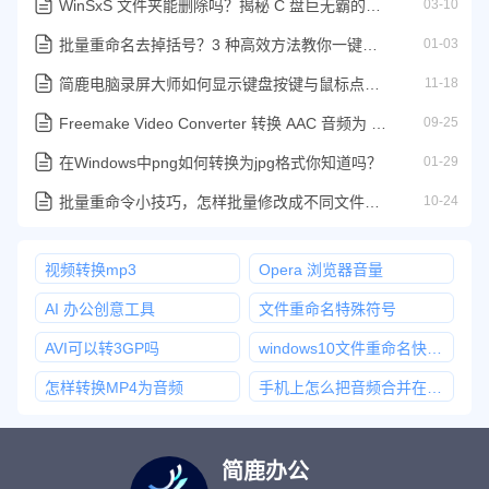
WinSxS 文件夹能删除吗？揭秘 C 盘巨无霸的真相与正确瘦身法
03-10
批量重命名去掉括号？3 种高效方法教你一键清理文件名
01-03
简鹿电脑录屏大师如何显示键盘按键与鼠标点击？
11-18
Freemake Video Converter 转换 AAC 音频为 MP3 详细教程
09-25
在Windows中png如何转换为jpg格式你知道吗？
01-29
批量重命令小技巧，怎样批量修改成不同文件名教程
10-24
视频转换mp3
Opera 浏览器音量
AI 办公创意工具
文件重命名特殊符号
AVI可以转3GP吗
windows10文件重命名快捷键
怎样转换MP4为音频
手机上怎么把音频合并在一起
简鹿办公