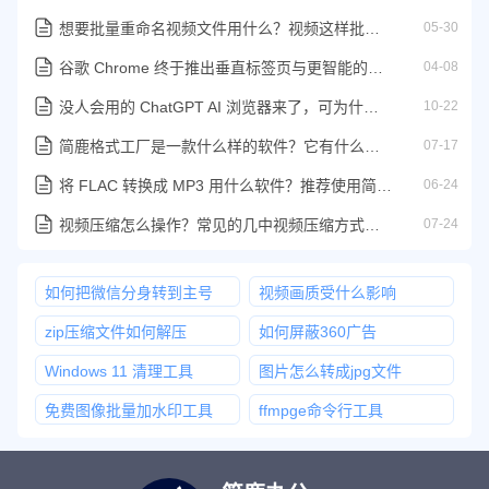
想要批量重命名视频文件用什么？视频这样批量重命名才好
05-30
谷歌 Chrome 终于推出垂直标签页与更智能的阅读模式
04-08
没人会用的 ChatGPT AI 浏览器来了，可为什么没人感到高兴
10-22
简鹿格式工厂是一款什么样的软件？它有什么功能特色
07-17
将 FLAC 转换成 MP3 用什么软件？推荐使用简鹿音频格式格式转换器
06-24
视频压缩怎么操作？常见的几中视频压缩方式汇总
07-24
如何把微信分身转到主号
视频画质受什么影响
zip压缩文件如何解压
如何屏蔽360广告
Windows 11 清理工具
图片怎么转成jpg文件
免费图像批量加水印工具
ffmpge命令行工具