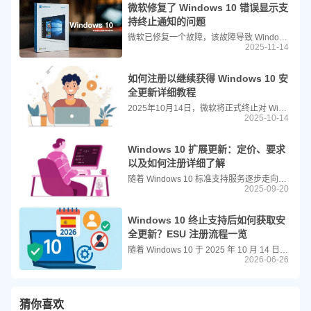
微软修复了 Windows 10 错误显示支
持终止通知的问题
微软已修复一个故障，该故障导致 Windows 10 在完全受支持的设备（包括拥有有效 ESU 密钥的系统）上错误地显示支持终止警告。此问题仅为视觉显示错误，并已在 2025 年 11 月 11 日发布的 KB5068781 更新中得到解决。
2025-11-14
如何注册以继续获得 Windows 10 安
全更新详细教程
2025年10月14日，微软将正式终止对 Windows 10 的支持。然而，如果你尚未准备好升级系统，可以注册“扩展安全更新”（Extended Security Updates, ESU），以便在2025年之后继续获得重要的安全补丁。注册 ESU 需要完成几个步骤。
2025-10-14
Windows 10 扩展更新：定价、要求
以及如何注册详细了解
随着 Windows 10 标准支持服务逐步走向终点，许多仍在使用该系统的用户开始担忧设备安全问题。为填补标准支持结束后的防护空白，微软推出了 Windows 10 延长安全更新（ESU）计划，为不愿或无法立即升级到 Windows 11 的用户提供额外的安全保障。本文将从计划核心内容、参与条件、注册流程等维度，详细解读这一关键服务。
2025-09-20
Windows 10 终止支持后如何获取安
全更新？ESU 注册流程一览
随着 Windows 10 于 2025 年 10 月 14 日正式结束官方支持，微软为需要更多时间过渡到新系统的用户推出了扩展安全更新（ESU）计划。该计划专为运行 Windows 10 版本 22H2 的符合条件的设备设计，旨在通过提供关键安全补丁来降低恶意软件攻击风险。以下是获取和配置 ESU 的详细指南。
2026-06-26
猜你喜欢