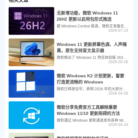
相关文章
无新增功能，微软 Windows 11
26H2 更新以启用包形式推送
据 Windows Central 报道，微软正准备在 2026 年下半年发布 Windows 11 2026 年度功能更新（版本 26H2）。与以往不同的是，本次更新将基于与 25H2 相同的底层平台，以“启用包”的形式发布，且在推出时不会引入任何全新功能。
2026-07-23
Windows 11 更新屏幕色调、人声隔
离，原生支持盲文显示器
微软推出了 Windows 11 预览体验版 26300.8497，本次更新带来多项全新辅助功能，包括屏幕色调选项、语音访问的人声隔离，同时优化了放大镜和讲述人工具，并修复了此前多个版本存在的各类问题。
2026-05-26
微软 Windows K2 计划更新，誓要
打造更流畅的 Windows
微软已释放信号，表明 2026 年的大部分时间将致力于提升 Windows 11 的性能与可靠性。虽然公司此前已经公布了针对任务栏、Windows 更新以及其他核心系统组件的改进，但最新的内幕消息显示，即将到来的变革将远比这深入得多。
2026-04-28
微软分享免费官方工具解除重要
Windows 11/10 更新阻碍的方法
微软通过 Windows 更新通道发布各种 Windows 更新，包括质量更新、功能更新、安全修复等。例如，本周发布的最新更新是 2026 年 4 月的“补丁星期二”更新，其中包含了新的操作系统恢复版本。
2026-04-20