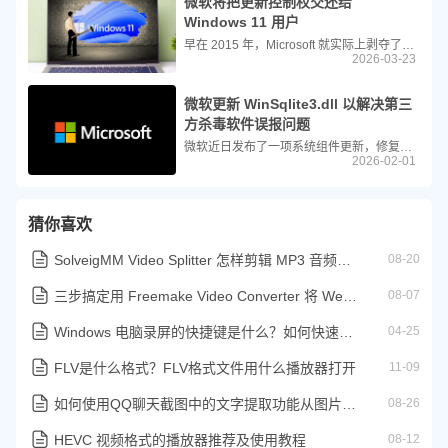
微软将把更新控制权交还给
Windows 11 用户
早在 2015 年，Microsoft 就实际上剥夺了用户对 Windows 更新的全部控制权。随着 Windows 10 的发布，公司转向自动更新模式，理由是关注安全和防范恶意软件。现在，Microsoft 正式承认需要改变这一做法。作为大规模改进 Windows 11 计划的一部分，公司明确表示侵入性更新时代即将结束。
2026-03-23
微软更新 WinSqlite3.dll 以解决第三
方杀毒软件误报问题
微软近日发布了一项系统组件更新，修复了因第三方安全软件将 Windows 系统文件 WinSqlite3.dll 误判为存在漏洞而引发的广泛误报问题。此次修复已包含在 2026 年 1 月 13 日及之后发布的 Windows 更新中，影响范围涵盖 Windows 10、Windows 11 以及多个版本的 Windows Server。
2026-02-01
猜你喜欢
SolveigMM Video Splitter 怎样剪辑 MP3 音频文件？简单几步精准裁剪
08-20
三步搞定用 Freemake Video Converter 将 WebM 转换为 AVI 格式
08-07
Windows 电脑录屏的快捷键是什么？如何快速录制电脑屏幕
04-25
FLV是什么格式？FLV格式文件用什么播放器打开
11-09
如何使用QQ聊天截图中的文字提取功能从图片中提取文字
08-26
HEVC 视频格式的播放器推荐及使用教程
08-12