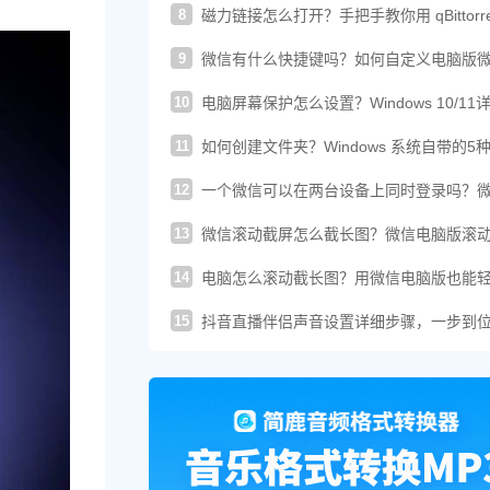
8
磁力链接怎么打开？手把手教你用 qBittorre
轻松下载！
9
微信有什么快捷键吗？如何自定义电脑版
的快捷键？
10
电脑屏幕保护怎么设置？Windows 10/11
图文教程
11
如何创建文件夹？Windows 系统自带的5
建方法汇总
12
一个微信可以在两台设备上同时登录吗？
这样登录才可以
13
微信滚动截屏怎么截长图？微信电脑版滚
图教程来了
14
电脑怎么滚动截长图？用微信电脑版也能
搞定长截图
15
抖音直播伴侣声音设置详细步骤，一步到
你提升直播音质