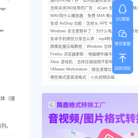
国内DNS哪个好
如何批量给音乐文件重命名
怎样关闭360自带的广告
oCam 支持录制音频格
WAV用什么播放器
免费 M4A 格式在线转换
QQ客服
安卓 AirDrop 功能
怎样从 APE 中分割音轨
Windows 安全更新补丁
为什么电脑是从C盘开
安卓手机微信分身怎么弄
mp4转音频mp3命令
微信客服
图像批量压缩教程
Windows 怎样安装
Firefox 浏览器更新
电脑硬件编号如何查看
Xbox 游戏机
怎样压缩视频不影响画质
回到顶部
VMware Workstation
微信清理垃圾怎么清理
哪些格式是高清格式
小丸视频压缩
。
媒体（接
单前列。