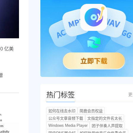
0 亿美
增
热门标签
更
如何在线去水印
简鹿会员权益
公众号文章音频下载
文指定的文件名太长
Windows Media Player
团子伴奏人声提取