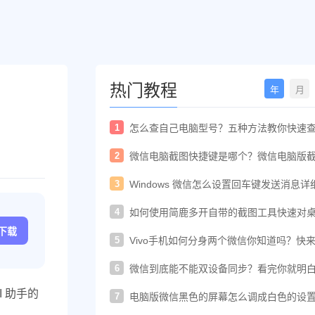
热门教程
年
月
1
怎么查自己电脑型号？五种方法教你快速
电脑型号
2
微信电脑截图快捷键是哪个？微信电脑版
快捷键教程
3
Windows 微信怎么设置回车键发送消息详
置教程
4
如何使用简鹿多开自带的截图工具快速对
进行截图
c下载
5
Vivo手机如何分身两个微信你知道吗？快
着教程一起开启
6
微信到底能不能双设备同步？看完你就明
了！
 助手的
7
电脑版微信黑色的屏幕怎么调成白色的设
法