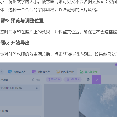
小：调整文字的大小，使它既清晰可见又不会占据太多画面空间
体：选择一个合适的字体风格，以匹配你的照片风格。
骤5: 预览与调整位置
览时间水印在照片上的效果，并调整其位置，确保它不会遮挡照
骤6: 开始导出
你对时间水印的效果满意后，点击“开始导出”按钮。如果你只