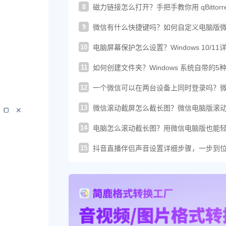
8
磁力链接怎么打开？手把手教你用 qBittorre
轻松下载！
9
微信有什么快捷键吗？如何自定义电脑版
的快捷键？
10
电脑屏幕保护怎么设置？Windows 10/11
图文教程
11
如何创建文件夹？Windows 系统自带的5
建方法汇总
12
一个微信可以在两台设备上同时登录吗？
这样登录才可以
13
微信滚动截屏怎么截长图？微信电脑版滚
图教程来了
14
电脑怎么滚动截长图？用微信电脑版也能
搞定长截图
15
抖音直播伴侣声音设置详细步骤，一步到
你提升直播音质