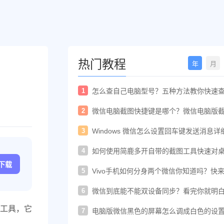
热门教程
年
月
1
怎么查自己电脑型号？五种方法教你快速
电脑型号
2
微信电脑截图快捷键是哪个？微信电脑版
快捷键教程
3
Windows 微信怎么设置回车键发送消息详
置教程
4
如何使用简鹿多开自带的截图工具快速对
进行截图
c下载
5
Vivo手机如何分身两个微信你知道吗？快
着教程一起开启
6
微信到底能不能双设备同步？看完你就明
了！
工具，它
7
电脑版微信黑色的屏幕怎么调成白色的设
法