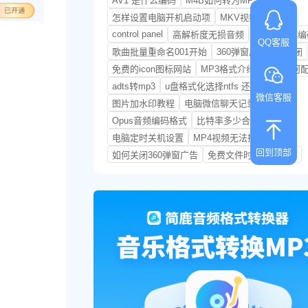
AV1 是什么编码
M4B如何转为MP3
怎样设置电脑开机启动项
MKV视频如何转换
control panel
高解析度无损音频
H.264/AVC
QQ客服
歌曲批量重命名001开始
360弹窗广告怎么关闭
免费的icon图标网站
MP3格式介绍
视频如何
adts转mp3
u盘格式化选择ntfs 还是fat32
微信客服
图片加水印教程
电脑微信聊天记录在哪里
Opus音频编码格式
比特率多少合适
电脑定时关机设置
MP4视频无法播放怎么办
回到顶部
如何关闭360弹窗广告
免费文件时间修改工具