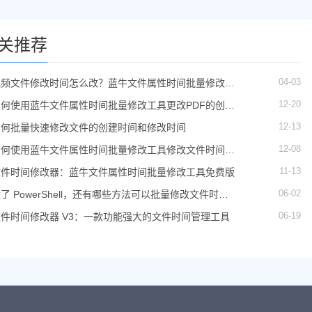
关推荐
04-03
视频文件修改时间怎么改？蓝牛文件属性时间批量修改工
具批量搞定
12-20
如何使用蓝牛文件属性时间批量修改工具更改PDF的创建
时间
12-13
如何批量快速修改文件的创建时间和修改时间
12-08
如何使用蓝牛文件属性时间批量修改工具修改文件时间使
用教程
11-13
文件时间修改器：蓝牛文件属性时间批量修改工具免费版
06-02
了 PowerShell，还有哪些方法可以批量修改文件时间
属性？
06-19
文件时间修改器 V3：一款功能强大的文件时间管理工具