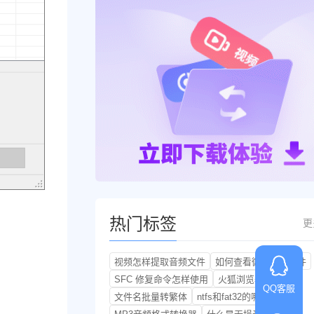
热门标签
更
视频怎样提取音频文件
如何查看微信发送文件
SFC 修复命令怎样使用
火狐浏览器新功能
QQ客服
文件名批量转繁体
ntfs和fat32的哪个好