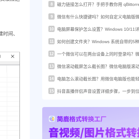
8
磁力链接怎么打开？手把手教你用 qBittorre
轻松下载！
9
微信有什么快捷键吗？如何自定义电脑版
的快捷键？
10
电脑屏幕保护怎么设置？Windows 10/11
建时间、
图文教程
11
如何创建文件夹？Windows 系统自带的5
建方法汇总
12
一个微信可以在两台设备上同时登录吗？
这样登录才可以
13
微信滚动截屏怎么截长图？微信电脑版滚
图教程来了
14
电脑怎么滚动截长图？用微信电脑版也能
搞定长截图
15
抖音直播伴侣声音设置详细步骤，一步到
你提升直播音质