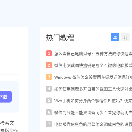
热门教程
年
月
1
怎么查自己电脑型号？五种方法教你快速
电脑型号
2
微信电脑截图快捷键是哪个？微信电脑版
快捷键教程
3
Windows 微信怎么设置回车键发送消息详
置教程
4
如何使用简鹿多开自带的截图工具快速对
进行截图
c下载
5
Vivo手机如何分身两个微信你知道吗？快
着教程一起开启
6
微信到底能不能双设备同步？看完你就明
了！
检索文
7
电脑版微信黑色的屏幕怎么调成白色的设
法
费版应运