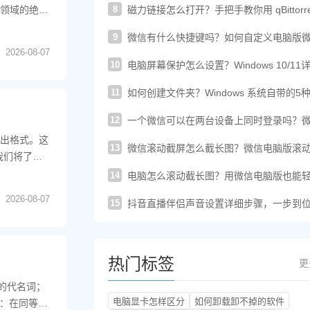
8
播领域的绝对
磁力链接怎么打开？手把手教你用 qBittorre
轻松下载！
9
微信有什么快捷键吗？如何自定义电脑版
的快捷键？
2026-08-07
10
电脑屏幕保护怎么设置？Windows 10/11
图文教程
11
如何创建文件夹？Windows 系统自带的5
建方法汇总
12
一个微信可以在两台设备上同时登录吗？
这样登录才可以
输出格式。这
13
微信滚动截屏怎么截长图？微信电脑版滚
我们将了解
图教程来了
14
电脑怎么滚动截长图？用微信电脑版也能
搞定长截图
2026-08-07
15
抖音直播伴侣声音设置详细步骤，一步到
你提升直播音质
热门标签
更
的代名词；
电脑显卡怎样区分
如何卸载卸不掉的软件
的：在同等文