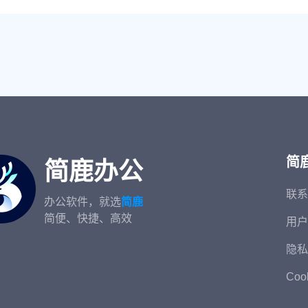
简
简鹿办公
联系
办公软件，就选
简鹿
简便、快捷、高效
用户
隐私
Coo