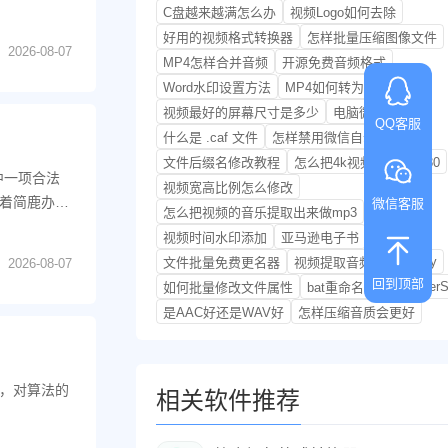
C盘越来越满怎么办
视频Logo如何去除
好用的视频格式转换器
怎样批量压缩图像文件
2026-08-07
MP4怎样合并音频
开源免费音频格式
Word水印设置方法
MP4如何转为MP3
视频最好的屏幕尺寸是多少
电脑微信分身
QQ客服
什么是 .caf 文件
怎样禁用微信自动更新
文件后缀名修改教程
怎么把4k视频转换成1080
1 中一项合法
视频宽高比例怎么修改
着简鹿办公
微信客服
怎么把视频的音乐提取出来做mp3
视频时间水印添加
亚马逊电子书
Soundify
文件批量免费更名器
视频提取音频
2026-08-07
回到顶部
PowerS
如何批量修改文件属性
bat重命名文件
是AAC好还是WAV好
怎样压缩音质会更好
，对算法的
相关软件推荐