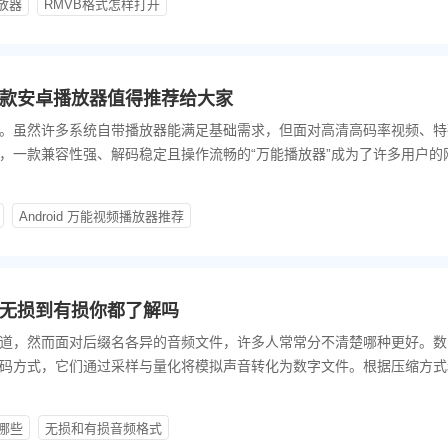
放器
RMVB格式怎样打开
款安卓播放器值得推荐给大家
。虽然许多系统自带播放器能满足基础需求，但面对高清高码率视频、特
，一款兼容性强、解码稳定且操作流畅的“万能播放器”成为了许多用户的
几款安卓万能播放器各具特色，值得重点关注。
Android 万能视频播放器推荐
无损到有损你都了解吗
道，然而面对后缀名各异的音频文件，许多人常常分不清楚哪种更好。数
码方式，它们通过采样与量化将模拟声音转化为数字文件。根据压缩方式
为无损格式、有损格式以及特殊用途格式三大类。
哪些
无损和有损音频格式