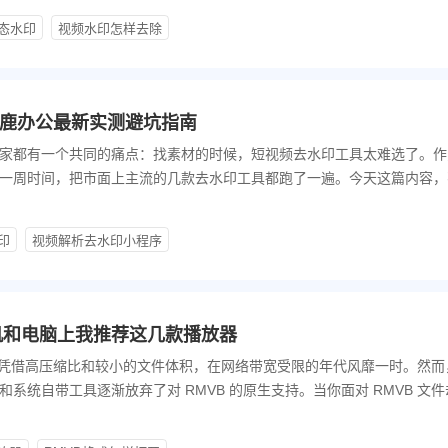
态水印
视频水印怎样去除
鹿办公最新实测避坑指南
家都有一个共同的痛点：找素材的时候，短视频去水印工具太难选了。作
一周时间，把市面上主流的几款去水印工具都跑了一遍。今天这篇内容，
印
视频解析去水印小程序
手机和电脑上我推荐这几款播放器
 Bitrate）曾凭借高压缩比和较小的文件体积，在网络带宽受限的年代风靡一时。然而
和系统自带工具逐渐放弃了对 RMVB 的原生支持。当你面对 RMVB 文件
性好且无流氓捆绑的播放器就显得尤为重要。