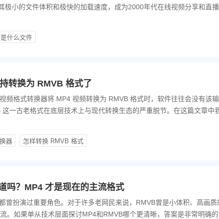
其极小的文件体积和极快的加载速度，成为2000年代在线视频分享和直
等主流视频网站，几乎都采用了FLV格式来为用户提供流畅的观看体验。
V是什么文件
转换为 RMVB 格式了
频格式转换器将 MP4 视频转换为 RMVB 格式时，软件往往会没有该
VB 这一古老格式在底层技术上与现代转换生态的严重脱节。在这篇文章中
VB 视频。
转换器
怎样转换 RMVB 格式
你知道吗？MP4 才是现在的主流格式
B都曾扮演过重要角色。对于许多老网民来说，RMVB曾是小体积、高画质
流。如果单从技术层面探讨MP4和RMVB哪个更清晰，答案是非常明确