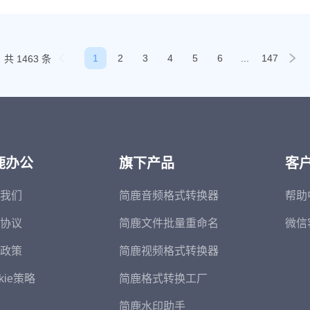
1
2
3
4
5
6
...
147
共 1463 条
鹿办公
旗下产品
客
我们
简鹿音频格式转换器
帮助
协议
简鹿文件批量重命名
微信
政策
简鹿视频格式转换器
kie策略
简鹿格式转换工厂
简鹿水印助手