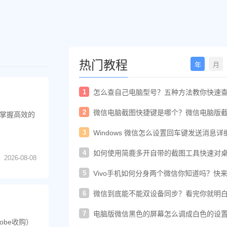
热门教程
年
月
1
怎么查自己电脑型号？五种方法教你快速
电脑型号
2
微信电脑截图快捷键是哪个？微信电脑版
掌握高效的
快捷键教程
3
Windows 微信怎么设置回车键发送消息详
置教程
4
如何使用简鹿多开自带的截图工具快速对
2026-08-08
进行截图
5
Vivo手机如何分身两个微信你知道吗？快
着教程一起开启
6
微信到底能不能双设备同步？看完你就明
了！
7
电脑版微信黑色的屏幕怎么调成白色的设
obe收购）
法