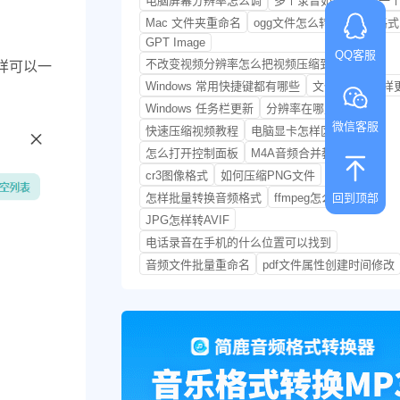
电脑屏幕分辨率怎么调
多个录音如何合并为一
Mac 文件夹重命名
ogg文件怎么转换为mp3格式
GPT Image
QQ客服
不改变视频分辨率怎么把视频压缩到最小
样可以一
Windows 常用快捷键都有哪些
文件扩展名怎样
Windows 任务栏更新
分辨率在哪里调
微信客服
快速压缩视频教程
电脑显卡怎样区分
怎么打开控制面板
M4A音频合并教程
cr3图像格式
如何压缩PNG文件
回到顶部
怎样批量转换音频格式
ffmpeg怎么压缩视频
JPG怎样转AVIF
电话录音在手机的什么位置可以找到
音频文件批量重命名
pdf文件属性创建时间修改