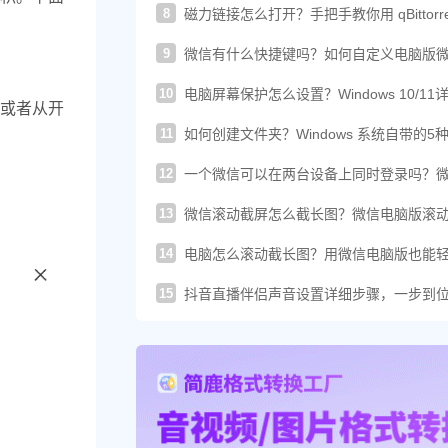
8
磁力链接怎么打开？手把手教你用 qBittorre
轻松下载！
9
微信有什么快捷键吗？如何自定义电脑版
的快捷键？
10
电脑屏幕保护怎么设置？Windows 10/11
或者从开
图文教程
11
如何创建文件夹？Windows 系统自带的5
建方法汇总
12
一个微信可以在两台设备上同时登录吗？
这样登录才可以
13
微信滚动截屏怎么截长图？微信电脑版滚
图教程来了
14
电脑怎么滚动截长图？用微信电脑版也能
搞定长截图
15
抖音直播伴侣声音设置详细步骤，一步到
你提升直播音质