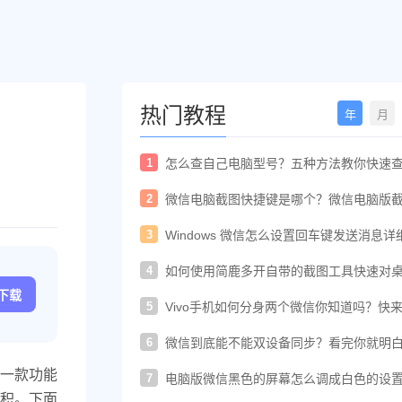
热门教程
年
月
1
怎么查自己电脑型号？五种方法教你快速
电脑型号
2
微信电脑截图快捷键是哪个？微信电脑版
快捷键教程
3
Windows 微信怎么设置回车键发送消息详
置教程
4
如何使用简鹿多开自带的截图工具快速对
进行截图
c下载
5
Vivo手机如何分身两个微信你知道吗？快
着教程一起开启
6
微信到底能不能双设备同步？看完你就明
了！
一款功能
7
电脑版微信黑色的屏幕怎么调成白色的设
法
积。下面