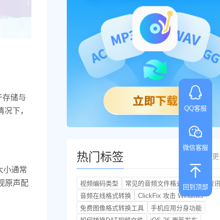
于存储与
QQ客服
的情况下，
微信客服
热门标签
更
大小通常
影视原声配
视频编码类型
常见的音频文件格式
Apple 资
回到顶部
音频在线格式转换
ClickFix 攻击 Windows
免费图像格式转换工具
手机应用分身功能