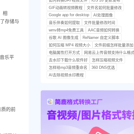
如何转换DAT视频文件
iOS 26 更新发布
GIF动画转视频教程
文件名如何批量修改
，相
Google app for desktop
AI处理图像
顾了存储与
音乐伴奏如何提取
文件批量修改时间
wmv转mp4免费工具
AAC音频如何转换
谷歌 AI 图像生成
ReNamer 自定义脚本
如何压缩 MP4 视频大小
文件前缀怎样批量添加
电脑属性打开方式
网易云上传音频支持什么格
线音乐平
去水印下载什么软件好
怎样压缩视频文件
。
怎样给mp3音频重命名
360 DNS优选
AI去除视频水印教程
音质的前