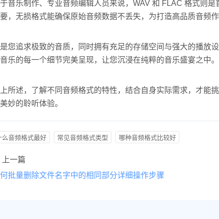
于音乐制作、专业音频编辑人员来说，WAV 和 FLAC 格式
要，无损格式能确保原始音频数据不丢失，为打造高品质音频作
是您追求极致的音质，同时拥有充足的存储空间与强大的播放设备，如高
音乐的每一个细节完美呈现，让您沉浸在纯粹的音乐盛宴之中。
上所述，了解不同音频格式的特性，结合自身实际需求，才能挑
美妙的聆听体验。
什么音频格式最好
常见音频格式类型
哪种音频格式比较好
上一篇
何批量删除文件名字中的相同部分详细操作步骤