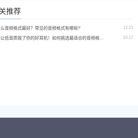
关推荐
12-23
什么音频格式最好？常见的音频格式有哪些?
03-17
别让低音质毁了你的好耳机！如何挑选最适合的音频格
式？