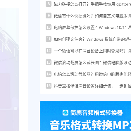
8
磁力链接怎么打开？手把手教你用 qBittorre
轻松下载！
9
微信有什么快捷键吗？如何自定义电脑版
的快捷键？
10
电脑屏幕保护怎么设置？Windows 10/11
图文教程
11
如何创建文件夹？Windows 系统自带的5
建方法汇总
12
一个微信可以在两台设备上同时登录吗？
这样登录才可以
13
微信滚动截屏怎么截长图？微信电脑版滚
图教程来了
14
电脑怎么滚动截长图？用微信电脑版也能
搞定长截图
15
抖音直播伴侣声音设置详细步骤，一步到
你提升直播音质