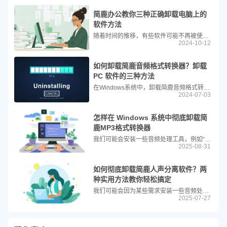
简鹿办公教你三种正确卸载电脑上的
软件方法
随着时间的推移，有些软件可能不再被使用或者出现了问题，这时候就需要将其卸载。正确的卸载不仅可以释放硬盘空间，还能避免潜在的安全隐患。本文将介绍几种卸载软件的方法，包括使用软件自带的卸载功能、系统的卸载功能以及第三方工具，例如 Geek Uninstaller。
2024-10-12
如何卸载简鹿音频格式转换器？卸载
PC 软件的三种方法
在Windows系统中，卸载简鹿音频格式转换器可以通过多种方式进行。以下是三种不同的卸载方法，包括使用Windows系统自带功能、从软件安装目录卸载以及使用Geek卸载工具。
2024-07-03
怎样在 Windows 系统中彻底卸载简
鹿MP3格式转换器
我们可能会安装一些音频处理工具，例如“简鹿MP3格式转换器”。当您不再需要该软件，或希望释放系统资源、解决兼容性问题时，正确地将其卸载就显得尤为重要。本文将为您详细介绍如何在Windows操作系统中安全、彻底地卸载简鹿MP3格式转换器。
2025-08-31
如何彻底卸载简鹿人声分离软件？两
种实用方法教你轻松搞定
我们可能会因为某些需求安装一些音频处理工具，例如“简鹿人声分离”软件。它可以帮助我们快速实现音乐中的人声提取或去除功能。但当不再需要时，如何彻底卸载这款软件呢？本文将为你详细介绍两种简单有效的方法：使用自带卸载程序 和 借助专业卸载工具 BCUninstaller，帮助你轻松完成卸载任务。
2025-07-27