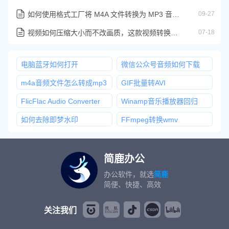
如何使用格式工厂将 M4A 文件转换为 MP3 音频格式
09-27
视频如何压缩大小而不改画质，这款视频转换工具你必须尝试下
07-18
电脑蓝牙如何打开
微信公众号音频如何下载
m4a音频文件怎么转成mp3
GIF批量转AVI
FlicFlac Audio Converter
Winamp音乐播放器回归
如何去除即梦水印
FFmpeg转换wmv
简鹿办公
办公软件，就选
简鹿
简便、快捷、高效
关注我们