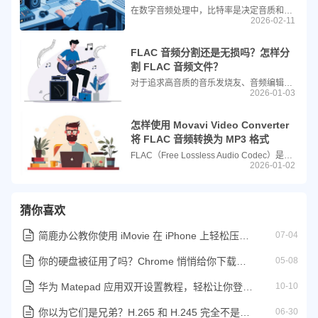
在数字音频处理中，比特率是决定音质和文件大小的关键参数。比特率越高，音质通常越好，但文件体积也越大；反之，较低的比特率会减小文件体积，但可能牺牲部分音质。因此，在不同使用场景下（如上传到网络、制作播客、节省存储空间等），我们常常需要调整音频的比特率。
2026-02-11
FLAC 音频分割还是无损吗？怎样分
割 FLAC 音频文件？
对于追求高音质的音乐发烧友、音频编辑者或数字档案管理者来说，FLAC 是首选的无损音频格式。它能在不损失任何原始音质的前提下压缩音频文件，广泛用于母带存档、CD 转换和高清音乐收藏。但当你需要将一首长达一小时的现场录音分割成多个独立曲目时，可能会产生一个疑问：对 FLAC 文件进行分割，还能保持无损吗？答案是：可以，但前提是使用正确的工具和方法。
2026-01-03
怎样使用 Movavi Video Converter
将 FLAC 音频转换为 MP3 格式
FLAC（Free Lossless Audio Codec）是一种无损音频格式，能够完美保留原始音质，深受音乐发烧友喜爱。但它的缺点也很明显：文件体积大，通常是一首 MP3 的 3–5 倍。对于普通用户来说，在日常通勤、手机播放或存储空间有限的情况下，其实很难听出 FLAC 与高质量 MP3 之间的明显区别。
2026-01-02
猜你喜欢
简鹿办公教你使用 iMovie 在 iPhone 上轻松压缩视频文件
07-04
你的硬盘被征用了吗？Chrome 悄悄给你下载了 weights.bin
05-08
华为 Matepad 应用双开设置教程，轻松让你登录两个微信账号
10-10
你以为它们是兄弟？H.265 和 H.245 完全不是一回事！
06-30