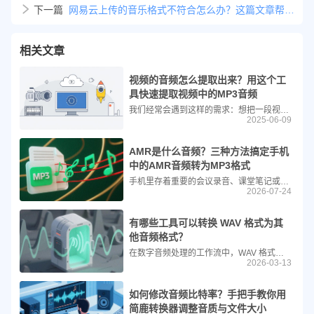
下一篇
网易云上传的音乐格式不符合怎么办？这篇文章帮你解决音频码率问题
相关文章
视频的音频怎么提取出来？用这个工
具快速提取视频中的MP3音频
我们经常会遇到这样的需求：想把一段视频中的音频提取出来，比如保存视频里的背景音乐、演讲内容或者网课讲解声等。这时候，使用专业的音频提取工具就显得尤为重要。简鹿音频格式转换器正是这样一款功能强大、操作简单的工具，它支持Windows和Mac系统，不仅具备音频格式转换功能，还支持音频合并、压缩、分割以及视频转音频等多种实用功能。
2025-06-09
AMR是什么音频？三种方法搞定手机
中的AMR音频转为MP3格式
手机里存着重要的会议录音、课堂笔记或是珍贵的语音备忘录，想要发送给同事或朋友时，却发现对方无法播放，甚至在电脑上也无法直接打开。这通常是因为这些录音文件采用了AMR格式。由于AMR格式的兼容性相对局限，将其转换为通用性更强的MP3格式成为了许多人的刚需。
2026-07-24
有哪些工具可以转换 WAV 格式为其
他音频格式？
在数字音频处理的工作流中，WAV 格式以其无损音质成为了录音室和后期制作的标准。然而，当我们试图将高质量的 WAV 文件上传到社交媒体、发送给手机用户或存入空间有限的设备时，其巨大的文件体积往往让人望而却步。此时，将 WAV 转换为更紧凑的 MP3、AAC 或 FLAC 格式就成了刚需。
2026-03-13
如何修改音频比特率？手把手教你用
简鹿转换器调整音质与文件大小