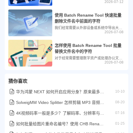
2026-07-12
使用 Batch Rename Tool 快速批量
删除文件名中前面的字符
我们经常需要从外部设备或系统中导出大量文件，这些文件往往带有系统自动生成的冗余前缀（如“Frame”、“IMG_”或“副本”等）。如果逐个手动重命名，不仅耗时费力，还极易出错。借助 Batch Rename Tool 这款高效工具，我们可以利用其“修剪”功能，轻松实现前缀字符的批量移除
2026-07-08
怎样使用 Batch Rename Tool 批量
替换文件名中的字符
对于经常需要整理数字资产或处理办公文档的用户来说，面对成百上千个命名杂乱无章的文件，手动逐个修改无疑是巨大的工作量。幸运的是，借助专业的批量重命名工具，我们可以轻松化繁为简。今天，我们就来详细介绍如何使用 Batch Rename Tool 这款免费且高效的工具，快速批量替换文件名中的指定字符。
2026-07-08
猜你喜欢
华为鸿蒙 NEXT 如何开启应用分身？原来最多支持 5 个应用分身
10-10
SolveigMM Video Splitter 怎样剪辑 MP3 音频文件？简单几步精准裁剪
08-20
4K视频码率一般是多少？了解码率、分辨率与画质的关系
07-16
如何批量给图片重命名编号？使用 CHB Renamer 的文件编号功能
01-25