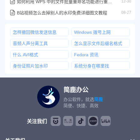
如何利用 WPS 中的文件批量重命名功能进行重命名文件
12-30
B站视频怎么去掉别人的水印免费详细图文教程
08-27
怎样撤回微信发送信息
Windows 拨号上网
音频人声分离工具
怎么显示文件后缀名格式
什么 AVI格式
Fedora 资讯
身份证照片加水印
系统分身在哪里找
简鹿办公
办公软件，就选
简鹿
简便、快捷、高效
关注我们