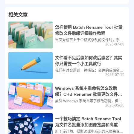
相关文章
怎样使用 Batch Rename Tool 批量
修改文件后缀详细操作教程
当面对成百上千个格式杂乱的文件时，手动逐个修改后缀名不仅耗时费力，还极易出错。此时，借助专业的批量重命名工具便能大幅提升工作效率。Batch Rename Tool 正是这样一款高效、直观的文件管理利器，它支持对各类常见文档、图像及音视频文件进行批量处理。以下是使用该工具批量修改文件后缀的详细操作指南。
2026-07-08
文件看不见后缀如何改后缀名？其实
你只需要一个小工具就行
我们有时会遇到一种情况：文件的后缀名看不见或无法直接修改。比如系统默认隐藏了文件扩展名，或者文件本身被加密、转换格式后保留了错误的后缀。这时候，如果想统一修改文件的扩展名（如将 .txt 改为 .csv，或将 .webp 改为 .jpg），手动一个一个更改显然效率太低。今天我们就来教大家如何使用 “拖把改名器” 或类似工具 — 简鹿文件批量重命名软件，轻松实现批量修改文件后缀名的操作，即使你看不见后缀也能搞定！
2025-07-19
Windows 系统中重命名怎么改后
缀？CHB Renamer 批量更改文件扩
展名
虽然 Windows 系统自带了修改功能，但面对大量文件时效率极低。今天这篇教程将带你了解两种修改方式：一种是适合少量文件的系统自带方法，另一种则是利用绿色免费工具 CHB Renamer 实现秒级批量处理。
2026-05-25
一个技巧搞定 Batch Rename Tool
为文件名批量添加图像宽度和高度
对于设计师、摄影师或电商运营人员来说，图像的宽度和高度（分辨率）是至关重要的参数。如果仅凭肉眼观察文件名，很难快速分辨出图片的具体尺寸。今天，我们就来教大家如何使用 Batch Rename Tool 中的自定义模式参数，在文件名中自动批量添加图像的宽度和高度，让文件管理更加直观高效。