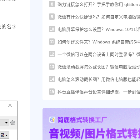
8
磁力链接怎么打开？手把手教你用 qBittorre
轻松下载！
9
微信有什么快捷键吗？如何自定义电脑版
的快捷键？
它的名字
10
电脑屏幕保护怎么设置？Windows 10/11
图文教程
11
如何创建文件夹？Windows 系统自带的5
建方法汇总
12
一个微信可以在两台设备上同时登录吗？
这样登录才可以
13
微信滚动截屏怎么截长图？微信电脑版滚
图教程来了
14
电脑怎么滚动截长图？用微信电脑版也能
搞定长截图
15
抖音直播伴侣声音设置详细步骤，一步到
你提升直播音质