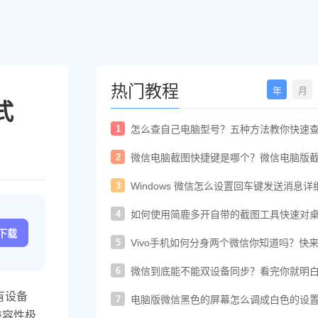
热门教程
年
月
式
1
怎么查自己电脑型号？五种方法教你快速
电脑型号
2
微信电脑截图快捷键是哪个？微信电脑版
快捷键教程
3
Windows 微信怎么设置回车键发送消息详
置教程
4
如何使用简鹿多开自带的截图工具快速对
进行截图
c下载
5
Vivo手机如何分身两个微信你知道吗？快
着教程一起开启
6
微信到底能不能双设备同步？看完你就明
了！
有设备
7
电脑版微信黑色的屏幕怎么调成白色的设
法
兼容性极