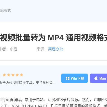
用视频格式
KV 视频批量转为 MP4 通用视频格
作者：小鹿
来源：
简鹿办公
：
Win下载
Ma
款全方位视频转换工具，支持多种音视
。
幕和高画质编码，常用于电影、动漫和纪录片资源。然而，并非所
下，MP4（H.264 + AAC） 几乎是目前最通用的视频格式，