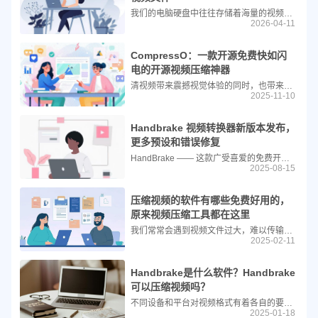
我们的电脑硬盘中往往存储着海量的视频素材、录屏文件或珍贵回忆。然而，高清视频巨大的文件体积常常让人头疼，不仅占用大量存储空间，也不利于网络传输。今天，就为大家介绍一款专为 Windows 用户打造的免费视频压缩利器 Compress，教你如何仅需几步就完成视频瘦身。
2026-04-11
CompressO：一款开源免费快如闪
电的开源视频压缩神器
清视频带来震撼视觉体验的同时，也带来了存储与传输的沉重负担。你是否也曾因一段几分钟的视频动辄占用数 GB 空间而烦恼？现在，一款名为 CompressO 的免费开源工具，正以极简设计与强大内核，帮你将庞大视频“浓缩”成小巧文件。
2025-11-10
Handbrake 视频转换器新版本发布，
更多预设和错误修复
HandBrake —— 这款广受喜爱的免费开源视频转换器刚刚迎来一次重大更新。在其七个月来的首次更新中，适用于 Windows、Mac 和 Linux 的最新版 Handbrake v1.10 增加了更多针对 Discord 用户优化的预设、Linux 专属改进以及大量错误修复。
2025-08-15
压缩视频的软件有哪些免费好用的，
原来视频压缩工具都在这里
我们常常会遇到视频文件过大，难以传输、存储的问题。这时，一款好用的视频压缩软件就显得尤为重要。但市面上软件众多，收费的也不少，下面简鹿办公就来为大家介绍几款免费又好用的视频压缩软件。
2025-02-11
Handbrake是什么软件？Handbrake
可以压缩视频吗？
不同设备和平台对视频格式有着各自的要求。为了确保视频内容可以在各种环境中顺利播放，用户常常需要将视频文件转换为兼容的格式。HandBrake正是一款免费、开源且功能强大的视频转换（转码）工具，它支持多种输入格式，并能输出为常见的视频编码标准，如H.264、H.265（HEVC）、VP9等。无论是家庭用户还是专业人士，HandBrake都能满足其需求，提供高质量的视频转换体验。
2025-01-18