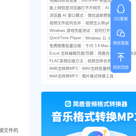
电脑回收站设置
BitLocker 硬盘加密
能上网但是浏览器打不开网页
AI 视频生成
浏览器 AI 窗口模式
微信返邮费服务如何关闭
QQ客服
视频文件如何合并
视频怎么转gif
Windows 游戏性能测试
如何打开 MOD 音频
QuickTime Player
Windows 11 小技巧
微信客服
免费图像批量压缩
千问 3.8 Max AI 模型
Excel 怎样编辑页眉/页脚
简鹿办公会员永久购
FLAC音频压缩方法
视频怎样合并
回到顶部
M4B怎样转MP3
WAV怎样批量转MP3
M4A怎样转MP3
图片格式转换工具
根据文件的