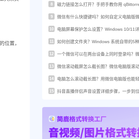
8
磁力链接怎么打开？手把手教你用 qBittorre
轻松下载！
9
微信有什么快捷键吗？如何自定义电脑版
的快捷键？
10
电脑屏幕保护怎么设置？Windows 10/11
图文教程
11
如何创建文件夹？Windows 系统自带的5
件的位置，
建方法汇总
12
一个微信可以在两台设备上同时登录吗？
这样登录才可以
13
微信滚动截屏怎么截长图？微信电脑版滚
图教程来了
14
电脑怎么滚动截长图？用微信电脑版也能
搞定长截图
15
抖音直播伴侣声音设置详细步骤，一步到
你提升直播音质