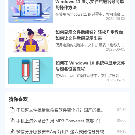
Windows 11 显示文件后缀名最简单
的操作方法
在使用 Windows 11 的过程中，你可能会遇到一些文件只显示主文件名而没有扩展名（如“报告.docx”只显示为“报告”）。这是因为系统默认隐藏了已知文件类型的扩展名。如果你希望查看文件的真实后缀名，以便更好地识别文件类型、避免误操作，可以按照以下最简单的方法来设置。
2025-06-05
如何显示文件后缀名？轻松几步教你
如何让文件后缀显示出来
使用电脑的过程中，文件扩展名（也称为文件后缀）是非常重要的信息，它可以帮助我们快速识别文件的类型。然而，在 Windows 和 macOS 系统中，默认情况下有时会隐藏文件扩展名，这可能导致混淆或误操作。本教程将详细介绍如何在 Windows 10/11 和 macOS 中显示文件扩展名。
2025-06-05
如何在 Windows 10 系统中显示文件
后缀名设置教程
在Windows 10操作系统中，文件扩展名（即文件后缀名）默认情况下是隐藏的。然而，在某些情况下，了解文件的确切类型是非常有用的，例如当你需要确认一个文件是否为正确的格式或者试图避免打开可能有害的文件时。下面是如何在Windows 10中显示文件后缀名的步骤。
2025-05-19
猜你喜欢
不知道文件批量重命名软件哪个好？国产的批量重命名软件汇总
07-30
手机上怎么录音？用 MP3 Converter 就够了！
05-06
微信分身哪款安卓App好用？这六款微信分身软件你值得尝试
04-16