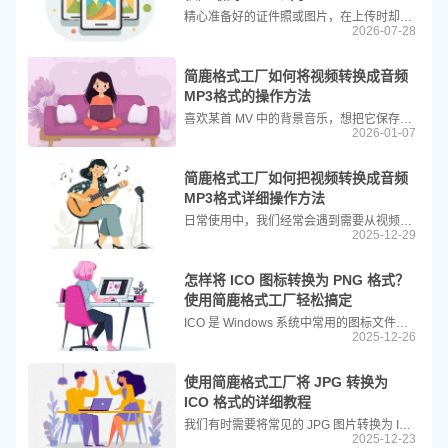
精心准备好的证件照或图片，在上传时却频频弹出“图像文件太大”的警告，导致流程被迫中断？如果有一种工具，能够安全、快速地将JPEG图片精准压缩到50KB甚至更小，同时尽可能保留清晰度，你是否会感到满意？今天，就带大家认识一款高效的图像压缩利器简鹿格式工厂。
2026-07-28
简鹿格式工厂如何将视频转换成音频
MP3格式的操作方法
喜欢某首 MV 中的背景音乐，想把它保存为音频文件；或者需要从教学视频、会议录像中提取语音内容。由于视频文件通常体积较大，而我们真正需要的只是其中的音频部分，这时就可以借助简鹿格式工厂这款工具，快速、高效地将视频中的音频提取出来，并转换为常用的 MP3 格式，甚至更高音质的 FLAC 或 WAV 格式。
2026-01-07
简鹿格式工厂如何把视频转换成音频
MP3格式详细操作方法
日常使用中，我们经常会遇到需要从视频中提取背景音乐、讲座语音或短视频配音的情况。这时，将视频文件（如 MP4、AVI、MOV 等）转换为纯音频 MP3 格式就显得非常实用。简鹿格式工厂作为一款功能强大且操作简单的音视频处理工具，能够轻松完成这一任务。
2025-12-29
怎样将 ICO 图标转换为 PNG 格式？
使用简鹿格式工厂轻松搞定
ICO 是 Windows 系统中常用的图标文件格式，常用于应用程序、网站 favicon 等。但 ICO 文件在网页设计、图像编辑或跨平台使用时并不方便，而 PNG 格式则具有透明背景支持、高兼容性和无损压缩等优势，因此很多人需要将 ICO 转换为 PNG。
2025-12-26
使用简鹿格式工厂将 JPG 转换为
ICO 格式的详细教程
我们有时需要将常见的 JPG 图片转换为 ICO 格式，用于制作网站 favicon、应用程序图标等。ICO 是 Windows 系统中广泛使用的图标格式，支持多尺寸和透明背景。本文将手把手教你如何使用 简鹿格式工厂 快速将 JPG 文件转换为 ICO 格式。
2025-12-23